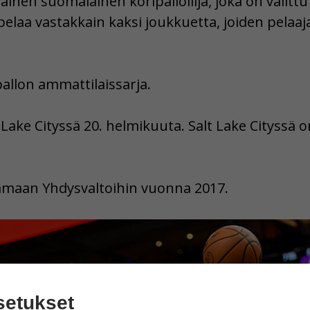
nen suomalainen koripalloilija, joka on valitt
elaa vastakkain kaksi joukkuetta, joiden pelaaj
allon ammattilaissarja.
 Lake Cityssä 20. helmikuuta. Salt Lake Cityssä
aamaan Yhdysvaltoihin vuonna 2017.
setukset