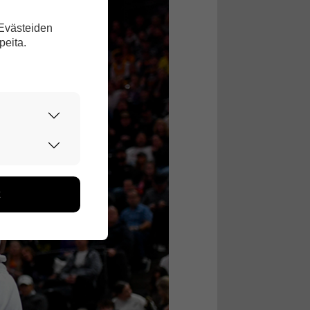
 Evästeiden
peita.
urvallisesti.
edon avulla
toa kerätään
ikutaan. Emme
seen