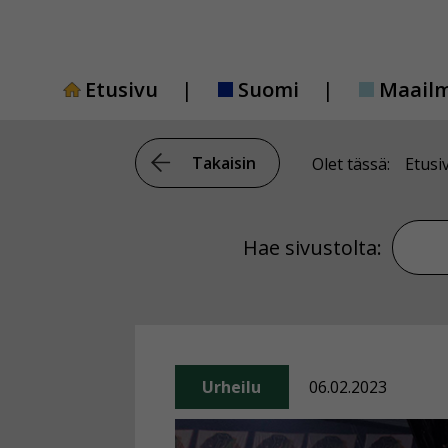
Siirry
sisältöön
Etusivu
Suomi
Maail
Takaisin
Olet tässä:
Etusi
Hae si
Hae sivustolta:
Urheilu
06.02.2023