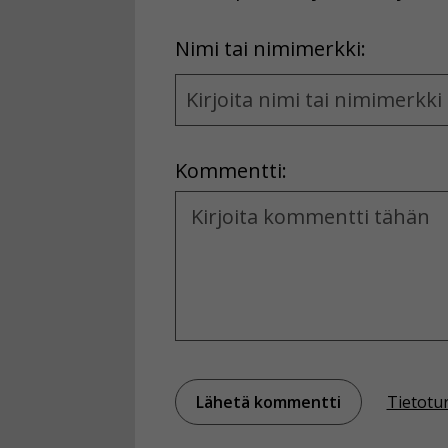
First
Nimi tai nimimerkki:
Name
and
Location
Kommentti:
Kommentti
Tietotu