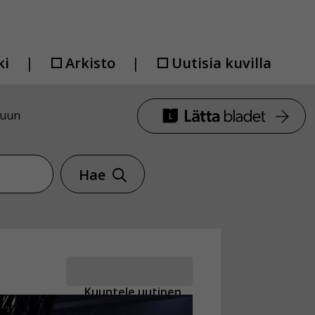
ki
Arkisto
Uutisia kuvilla
luun
Hae
Kuuntele uutinen