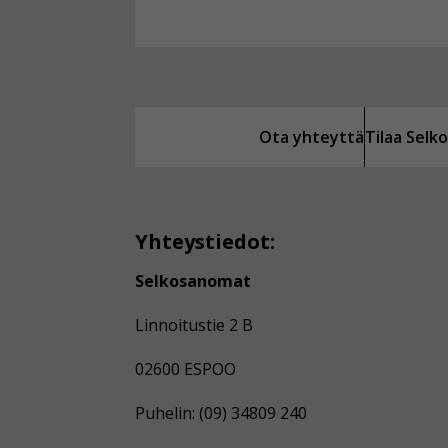
Ota yhteyttä
Tilaa Sel
Yhteystiedot:
Selkosanomat
Linnoitustie 2 B
02600 ESPOO
Puhelin: (09) 34809 240