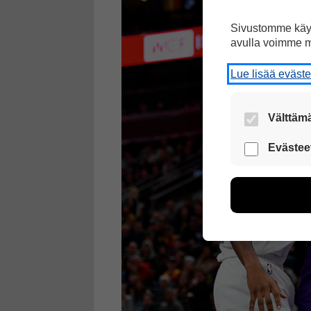
Sivustomme käyt
avulla voimme m
Lue lisää eväst
Välttämä
Nämä evästeet
Evästee
Näiden eväst
voimme kehit
esimerkiksi kä
kuitenkaan ker
käyttäjään.
Voit valita, 