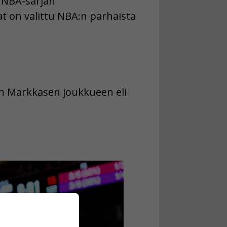
u NBA-sarjan
at on valittu NBA:n parhaista
 on Markkasen joukkueen eli