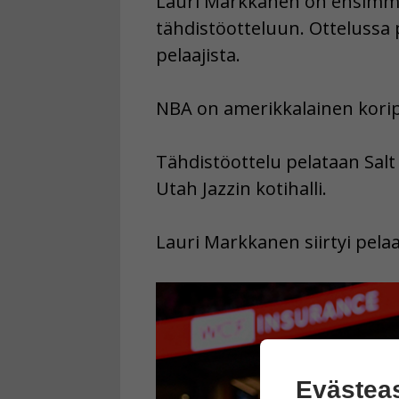
Lauri Markkanen on ensimmäi
tähdistöotteluun. Ottelussa p
pelaajista.
NBA on amerikkalainen korip
Tähdistöottelu pelataan Salt
Utah Jazzin kotihalli.
Lauri Markkanen siirtyi pel
Evästea