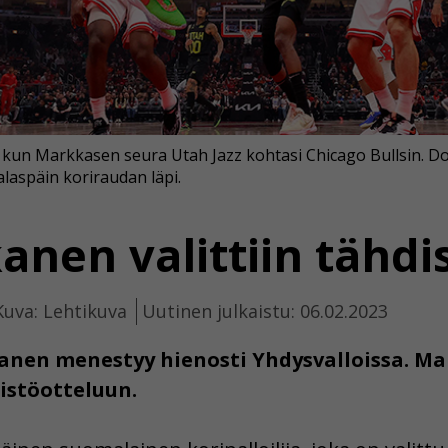
kun Markkasen seura Utah Jazz kohtasi Chicago Bullsin. Don
alaspäin koriraudan läpi.
anen valittiin tähdi
Kuva: Lehtikuva
Uutinen julkaistu: 06.02.2023
kanen menestyy hienosti Yhdysvalloissa. 
istöotteluun.