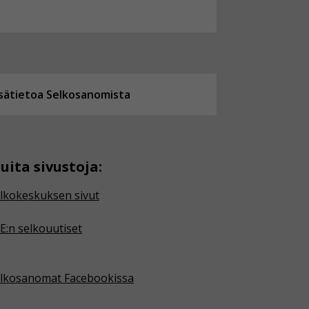
isätietoa Selkosanomista
uita sivustoja:
lkokeskuksen sivut
E:n selkouutiset
lkosanomat Facebookissa