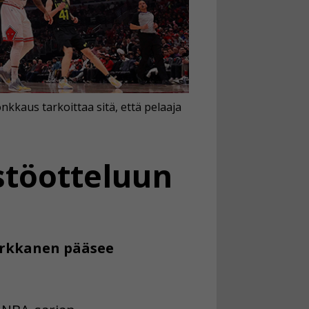
kkaus tarkoittaa sitä, että pelaaja
stöotteluun
Markkanen pääsee