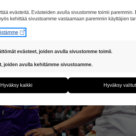
tää evästeitä. Evästeiden avulla sivustomme toimii paremmin.
yös kehittää sivustoamme vastaamaan paremmin käyttäjien tar
eistämme
ttömät evästeet, joiden avulla sivustomme toimii.
 ovat aina käytössä, jotta sivustoamme voi käyttää sujuvasti ja t
t, joiden avulla kehitämme sivustoamme.
eiden avulla keräämme tietoa, miten sivustoamme käytetään. Ti
tää sivustoamme vastaamaan paremmin käyttäjien tarpeita. Tie
Hyväksy kaikki
Hyväksy valitut
vijämääristä ja siitä, mitä sivuja käytetään ja miten sivuilla li
ää henkilötietoja kuten nimiä, eikä tietoja voi yhdistää yksittäi
hyväksytkö näiden evästeiden käytön.