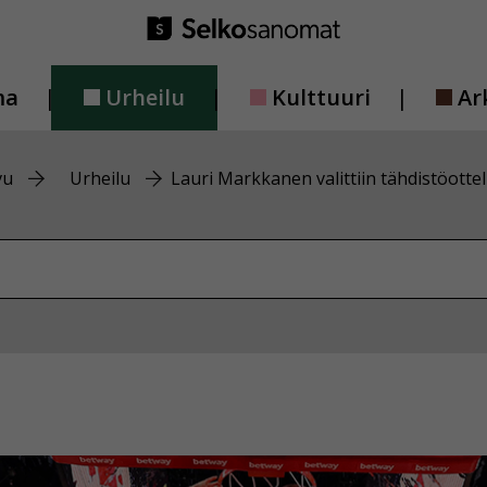
ma
Urheilu
Kulttuuri
Ar
vu
Urheilu
Lauri Markkanen valittiin tähdistöotte
vustolta