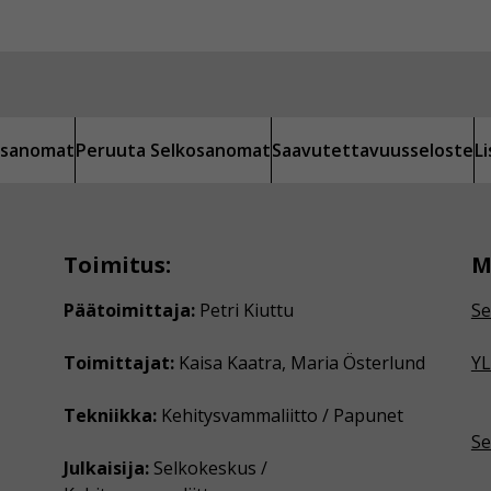
kosanomat
Peruuta Selkosanomat
Saavutettavuusseloste
L
Toimitus:
M
Päätoimittaja:
Petri Kiuttu
Se
Toimittajat:
Kaisa Kaatra, Maria Österlund
YL
Tekniikka:
Kehitysvammaliitto / Papunet
Se
Julkaisija:
Selkokeskus /