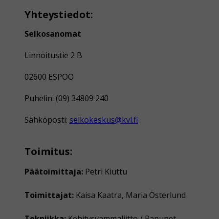
Yhteystiedot:
Selkosanomat
Linnoitustie 2 B
02600 ESPOO
Puhelin: (09) 34809 240
Sähköposti:
selkokeskus@kvl.fi
Toimitus:
Päätoimittaja:
Petri Kiuttu
Toimittajat:
Kaisa Kaatra, Maria Österlund
Tekniikka:
Kehitysvammaliitto / Papunet