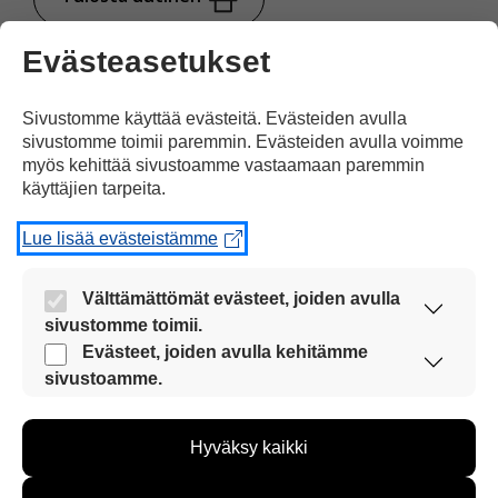
Evästeasetukset
Jaa Facebookissa
Sivustomme käyttää evästeitä. Evästeiden avulla
sivustomme toimii paremmin. Evästeiden avulla voimme
myös kehittää sivustoamme vastaamaan paremmin
käyttäjien tarpeita.
Lue lisää evästeistämme
Yksi kommentti artikkeliin
”Kuka voittaa Valioliigan?”
Välttämättömät evästeet, joiden avulla
sivustomme toimii.
Nämä evästeet ovat aina käytössä, jotta
Evästeet, joiden avulla kehitämme
sivustoamme voi käyttää sujuvasti ja turvallisesti.
sivustoamme.
Alano 77
Näiden evästeiden avulla keräämme tietoa, miten
sivustoamme käytetään. Tiedon avulla voimme
19.10.2020 klo 22:27
Hyväksy kaikki
kehittää sivustoamme vastaamaan paremmin
käyttäjien tarpeita. Tietoa kerätään esimerkiksi
kävijämääristä ja siitä, mitä sivuja käytetään ja