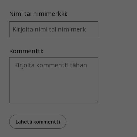
First
Nimi tai nimimerkki:
Name
and
Location
Kommentti:
Kommentti