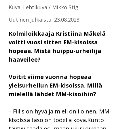
Kuva: Lehtikuva / Mikko Stig
Uutinen julkaistu: 23.08.2023
Kolmiloikkaaja Kristiina Mäkelä
voitti vuosi sitten EM-kisoissa
hopeaa. Mistä huippu-urheilija
haaveilee?
Voitit viime vuonna hopeaa
yleisurheilun EM-kisoissa. Millä
mielellä lähdet MM-kisoihin?
– Fiilis on hyvä ja mieli on iloinen. MM-
kisoissa taso on todella kova.Kunto
täytyy saada osumaan juuri oikeaan