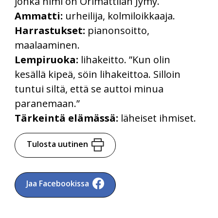
jonka nimi on Orimattilan Jymy.
Ammatti:
urheilija, kolmiloikkaaja.
Harrastukset:
pianonsoitto,
maalaaminen.
Lempiruoka:
lihakeitto. ”Kun olin
kesällä kipeä, söin lihakeittoa. Silloin
tuntui siltä, että se auttoi minua
paranemaan.”
Tärkeintä elämässä:
läheiset ihmiset.
Tulosta uutinen
Jaa Facebookissa