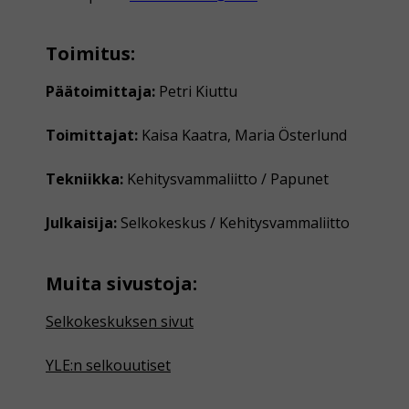
Toimitus:
Päätoimittaja:
Petri Kiuttu
Toimittajat:
Kaisa Kaatra, Maria Österlund
Tekniikka:
Kehitysvammaliitto / Papunet
Julkaisija:
Selkokeskus / Kehitysvammaliitto
Muita sivustoja:
Selkokeskuksen sivut
YLE:n selkouutiset