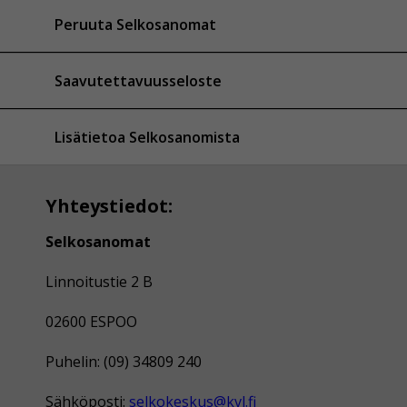
Peruuta Selkosanomat
Saavutettavuusseloste
Lisätietoa Selkosanomista
Yhteystiedot:
Selkosanomat
Linnoitustie 2 B
02600 ESPOO
Puhelin: (09) 34809 240
Sähköposti:
selkokeskus@kvl.fi