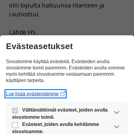
otti lopulta haltuunsa tilanteen ja
rauhoittui.
Lähde HS
Evästeasetukset
Tulosta uutinen
Sivustomme käyttää evästeitä. Evästeiden avulla
sivustomme toimii paremmin. Evästeiden avulla voimme
Jaa Facebookissa
myös kehittää sivustoamme vastaamaan paremmin
käyttäjien tarpeita.
Lue lisää evästeistämme
Välttämättömät evästeet, joiden avulla
sivustomme toimii.
Yksi kommentti artikkeliin
Nämä evästeet ovat aina käytössä, jotta
Evästeet, joiden avulla kehitämme
”Kouluratsastus on herkkä
sivustoamme voi käyttää sujuvasti ja turvallisesti.
sivustoamme.