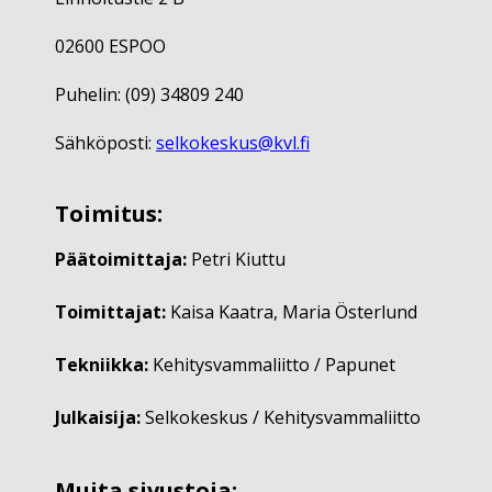
02600 ESPOO
Puhelin: (09) 34809 240
Sähköposti:
selkokeskus@kvl.fi
Toimitus:
Päätoimittaja:
Petri Kiuttu
Toimittajat:
Kaisa Kaatra, Maria Österlund
Tekniikka:
Kehitysvammaliitto / Papunet
Julkaisija:
Selkokeskus / Kehitysvammaliitto
Muita sivustoja: