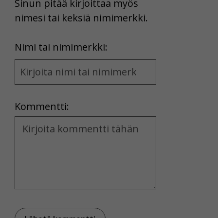
Sinun pitää kirjoittaa myös
nimesi tai keksiä nimimerkki.
First
Nimi tai nimimerkki:
Name
and
Location
Kommentti:
Kommentti