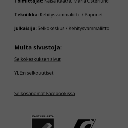
Toimittajat:
Kaisa Kaatra, Maria Österlund
Tekniikka:
Kehitysvammaliitto / Papunet
Julkaisija:
Selkokeskus / Kehitysvammaliitto
Muita sivustoja:
Selkokeskuksen sivut
YLE:n selkouutiset
Selkosanomat Facebookissa