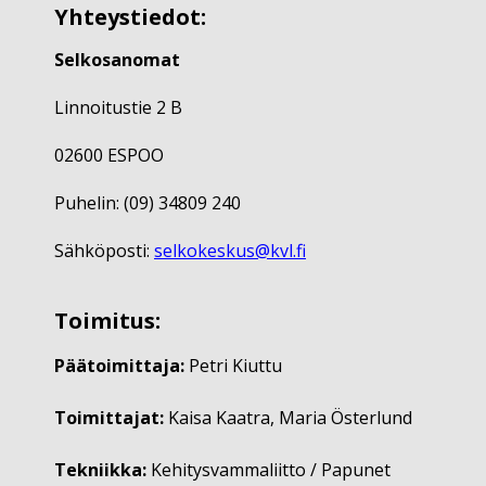
Yhteystiedot:
Selkosanomat
Linnoitustie 2 B
02600 ESPOO
Puhelin: (09) 34809 240
Sähköposti:
selkokeskus@kvl.fi
Toimitus:
Päätoimittaja:
Petri Kiuttu
Toimittajat:
Kaisa Kaatra, Maria Österlund
Tekniikka:
Kehitysvammaliitto / Papunet