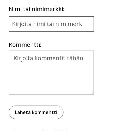
First
Nimi tai nimimerkki:
Name
and
Location
Kommentti:
Kommentti