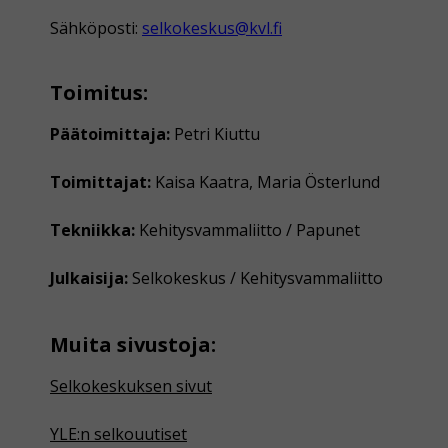
Sähköposti:
selkokeskus@kvl.fi
Toimitus:
Päätoimittaja:
Petri Kiuttu
Toimittajat:
Kaisa Kaatra, Maria Österlund
Tekniikka:
Kehitysvammaliitto / Papunet
Julkaisija:
Selkokeskus / Kehitysvammaliitto
Muita sivustoja:
Selkokeskuksen sivut
YLE:n selkouutiset