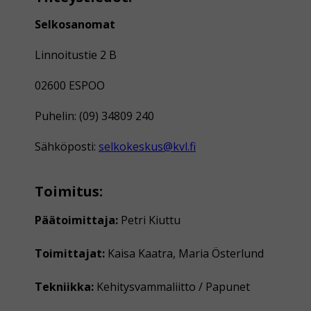
Selkosanomat
Linnoitustie 2 B
02600 ESPOO
Puhelin: (09) 34809 240
Sähköposti:
selkokeskus@kvl.fi
Toimitus:
Päätoimittaja:
Petri Kiuttu
Toimittajat:
Kaisa Kaatra, Maria Österlund
Tekniikka:
Kehitysvammaliitto / Papunet