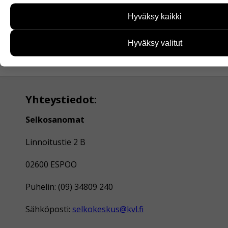
Tiedon avulla voimme kehittää sivustoamme vastaamaa
Hyväksy kaikki
käyttäjien tarpeita. Tietoa kerätään esimerkiksi kävijämääri
Saavutettavuusseloste
sivuja käytetään ja miten sivuilla liikutaan. Emme kuiten
henkilötietoja kuten nimiä, eikä tietoja voi yhdistää yksitt
Hyväksy valitut
Lisätietoa Selkosanomista
Voit valita, hyväksytkö näiden evästeiden käytön.
Yhteystiedot:
Selkosanomat
Linnoitustie 2 B
02600 ESPOO
Puhelin: (09) 34809 240
Sähköposti:
selkokeskus@kvl.fi