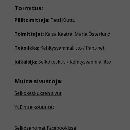
Toimitus:
Päätoimittaja:
Petri Kiuttu
Toimittajat:
Kaisa Kaatra, Maria Österlund
Tekniikka:
Kehitysvammaliitto / Papunet
Julkaisija:
Selkokeskus / Kehitysvammaliitto
Muita sivustoja:
Selkokeskuksen sivut
YLE:n selkouutiset
Selkosanomat Facebookissa