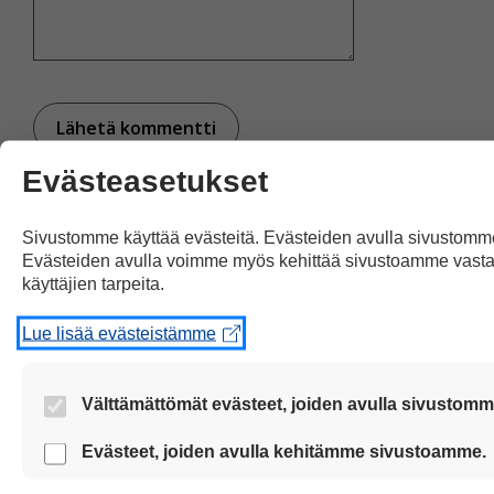
Evästeasetukset
Tietoturvaseloste (PDF)
Sivustomme käyttää evästeitä. Evästeiden avulla sivustomm
Evästeiden avulla voimme myös kehittää sivustoamme vas
käyttäjien tarpeita.
Lue lisää evästeistämme
Ota yhteyttä
Välttämättömät evästeet, joiden avulla sivustomme
Tilaa Selkosanomat
Nämä evästeet ovat aina käytössä, jotta sivustoamme voi 
Evästeet, joiden avulla kehitämme sivustoamme.
ja turvallisesti.
Näiden evästeiden avulla keräämme tietoa, miten sivust
Peruuta Selkosanomat