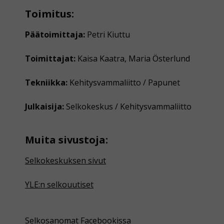
Toimitus:
Päätoimittaja:
Petri Kiuttu
Toimittajat:
Kaisa Kaatra, Maria Österlund
Tekniikka:
Kehitysvammaliitto / Papunet
Julkaisija:
Selkokeskus / Kehitysvammaliitto
Muita sivustoja:
Selkokeskuksen sivut
YLE:n selkouutiset
Selkosanomat Facebookissa