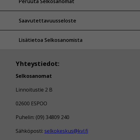
Peruuta Selkosanomat
Saavutettavuusseloste
Lisätietoa Selkosanomista
Yhteystiedot:
Selkosanomat
Linnoitustie 2 B
02600 ESPOO
Puhelin: (09) 34809 240
Sähköposti:
selkokeskus@kvl.fi