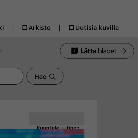
ki
Arkisto
Uutisia kuvilla
a
Hae
Kuuntele uutinen