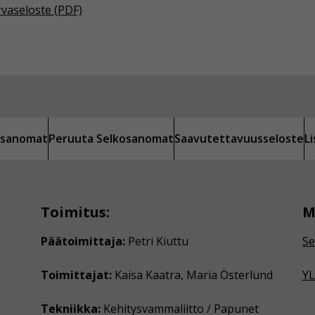
rvaseloste (PDF)
kosanomat
Peruuta Selkosanomat
Saavutettavuusseloste
L
Toimitus:
M
Päätoimittaja:
Petri Kiuttu
Se
Toimittajat:
Kaisa Kaatra, Maria Österlund
YL
Tekniikka:
Kehitysvammaliitto / Papunet