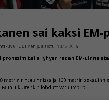
la.
anen sai kaksi EM-
htikuva
Uutinen julkaistu: 18.12.2019
 pronssimitalia lyhyen radan EM-uinneista.
0 metrin rintauinnissa ja 100 metrin sekauinnis
 Mitalit kuitenkin lohduttivat uimaria.
ta voimaa ja uskoa.