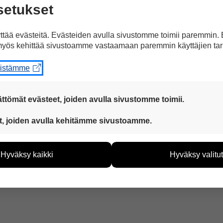
setukset
si kesänä. Vain yksi suomalainen lyhyen radan 
ä. Hän on Matti Mattsson.
tää evästeitä. Evästeiden avulla sivustomme toimii paremmin.
yös kehittää sivustoamme vastaamaan paremmin käyttäjien tar
eistämme
Juttu kuvilla
Jaa Facebookissa
ttömät evästeet, joiden avulla sivustomme toimii.
tuettuna
 ovat aina käytössä, jotta sivustoamme voi käyttää sujuvasti ja t
t, joiden avulla kehitämme sivustoamme.
eiden avulla keräämme tietoa, miten sivustoamme käytetään. Ti
tää sivustoamme vastaamaan paremmin käyttäjien tarpeita. Tie
Hyväksy kaikki
Hyväksy valitut
vijämääristä ja siitä, mitä sivuja käytetään ja miten sivuilla li
ää henkilötietoja kuten nimiä, eikä tietoja voi yhdistää yksittäi
hyväksytkö näiden evästeiden käytön.