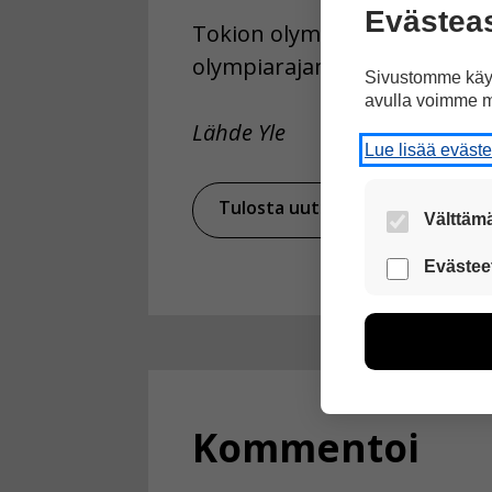
Evästea
Tokion olympialaiset ovat en
olympiarajan tähän menness
Sivustomme käyt
avulla voimme m
Lähde Yle
Lue lisää eväst
Tulosta uutinen
Välttämä
Nämä evästeet
Evästee
Näiden eväst
voimme kehit
esimerkiksi kä
kuitenkaan ker
käyttäjään.
Kommentoi
Voit valita, 