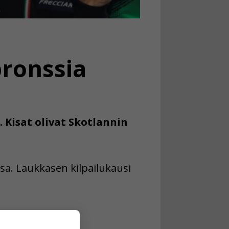
pronssia
 Kisat olivat Skotlannin
sa. Laukkasen kilpailukausi