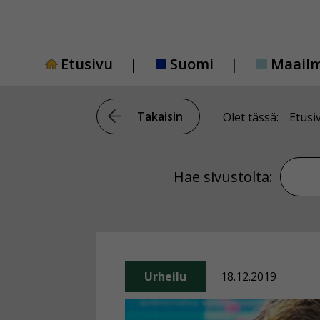
Siirry
sisältöön
Etusivu
Suomi
Maail
Takaisin
Olet tässä:
Etusi
Hae si
Hae sivustolta:
Urheilu
18.12.2019