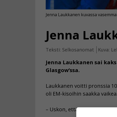
Jenna Laukkanen kuvassa vasemmal
Jenna Laukk
Teksti: Selkosanomat
Kuva: Le
Jenna Laukkanen sai kaksi
Glasgow’ssa.
Laukkanen voitti pronssia 10
oli EM-kisoihin saakka vaikea.
– Uskon, että tämä antaa uut