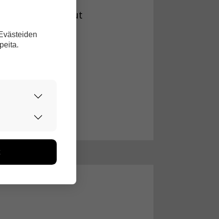
uimari on rikkonut
 Evästeiden
peita.
urvallisesti.
edon avulla
toa kerätään
ikutaan. Emme
seen