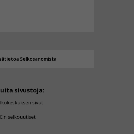
isätietoa Selkosanomista
uita sivustoja:
lkokeskuksen sivut
E:n selkouutiset