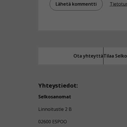
Tietotu
Ota yhteyttä
Tilaa Sel
Yhteystiedot:
Selkosanomat
Linnoitustie 2 B
02600 ESPOO