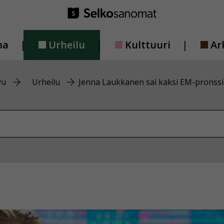
ma
Urheilu
Kulttuuri
Ar
vu
Urheilu
Jenna Laukkanen sai kaksi EM-pronssi
vustolta