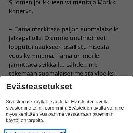
Suomen joukkueen valmentaja Markku
Kanerva.
– Tämä merkitsee paljon suomalaiselle
jalkapallolle. Olemme unelmoineet
lopputurnaukseen osallistumisesta
vuosikymmeniä. Tämä on meille
jännittävä seikkailu. Lähdemme
tekemään suomalaiset meistä ylpeiksi,
sanoo Kanerva.
Evästeasetukset
Lähde: STT
Sivustomme käyttää evästeitä. Evästeiden avulla
sivustomme toimii paremmin. Evästeiden avulla voimme
myös kehittää sivustoamme vastaamaan paremmin
Tulosta uutinen
käyttäjien tarpeita.