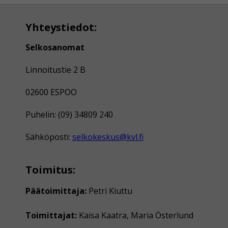
Yhteystiedot:
Selkosanomat
Linnoitustie 2 B
02600 ESPOO
Puhelin: (09) 34809 240
Sähköposti:
selkokeskus@kvl.fi
Toimitus:
Päätoimittaja:
Petri Kiuttu
Toimittajat:
Kaisa Kaatra, Maria Österlund