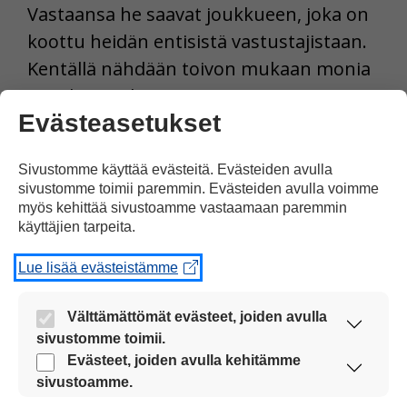
Vastaansa he saavat joukkueen, joka on
koottu heidän entisistä vastustajistaan.
Kentällä nähdään toivon mukaan monia
maailmantähtiä.
Evästeasetukset
Tulosta uutinen
Sivustomme käyttää evästeitä. Evästeiden avulla
sivustomme toimii paremmin. Evästeiden avulla voimme
myös kehittää sivustoamme vastaamaan paremmin
Jaa Facebookissa
käyttäjien tarpeita.
Lue lisää evästeistämme
Välttämättömät evästeet, joiden avulla
sivustomme toimii.
Nämä evästeet ovat aina käytössä, jotta
Evästeet, joiden avulla kehitämme
Kommentoi
sivustoamme voi käyttää sujuvasti ja turvallisesti.
sivustoamme.
Näiden evästeiden avulla keräämme tietoa, miten