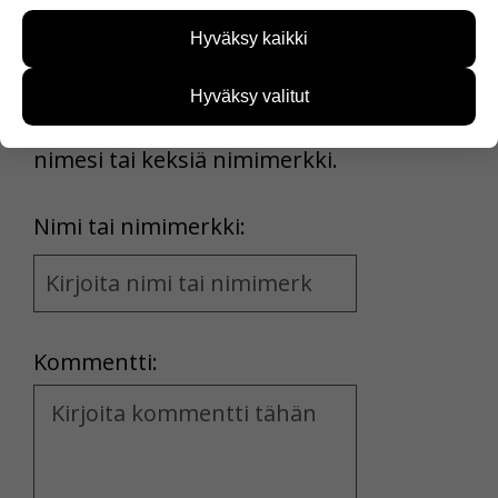
sivustoamme käytetään. Tiedon avulla voimme
Voit kirjoittaa mielipiteesi
Hyväksy kaikki
kehittää sivustoamme vastaamaan paremmin
uutisesta
käyttäjien tarpeita. Tietoa kerätään esimerkiksi
kommenttilaatikkoon.
kävijämääristä ja siitä, mitä sivuja käytetään ja
Hyväksy valitut
miten sivuilla liikutaan. Emme kuitenkaan kerää
Sinun pitää kirjoittaa myös
henkilötietoja kuten nimiä, eikä tietoja voi yhdistää
nimesi tai keksiä nimimerkki.
yksittäiseen käyttäjään.
Voit valita, hyväksytkö näiden evästeiden käytön.
First
Nimi tai nimimerkki:
Name
and
Location
Kommentti:
Kommentti