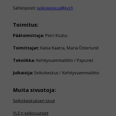
Sähköposti:
selkokeskus@kvl.fi
Toimitus:
Päätoimittaja:
Petri Kiuttu
Toimittajat:
Kaisa Kaatra, Maria Österlund
Tekniikka:
Kehitysvammaliitto / Papunet
Julkaisija:
Selkokeskus / Kehitysvammaliitto
Muita sivustoja:
Selkokeskuksen sivut
YLE:n selkouutiset