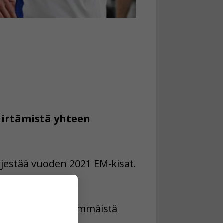
siirtämistä yhteen
rjestää vuoden 2021 EM-kisat.
ukan kisoihin ensimmäistä