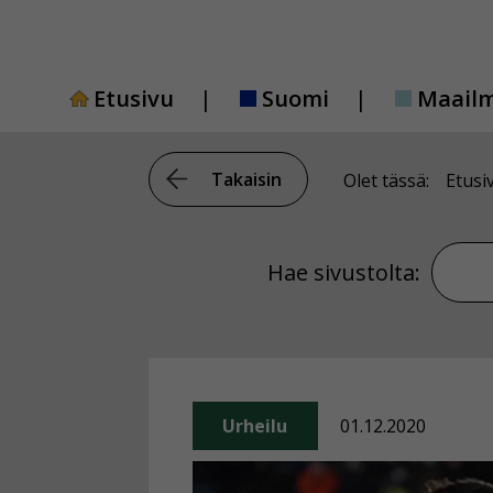
Siirry
sisältöön
Etusivu
Suomi
Maail
Takaisin
Olet tässä:
Etusi
Hae si
Hae sivustolta:
Urheilu
01.12.2020