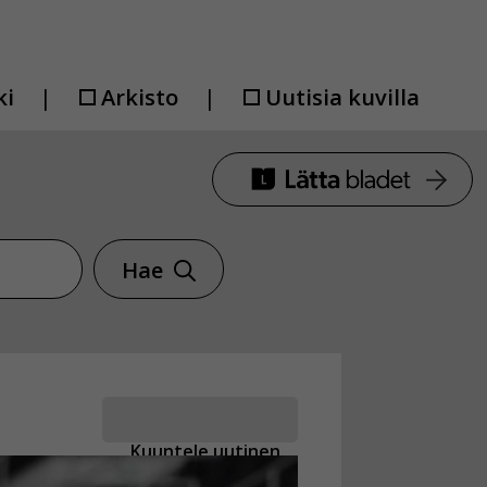
ki
Arkisto
Uutisia kuvilla
Hae
Kuuntele uutinen