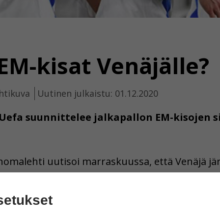
EM-kisat Venäjälle?
htikuva
Uutinen julkaistu: 01.12.2020
 Uefa suunnittelee jalkapallon EM-kisojen 
nomalehti uutisoi marraskuussa, että Venäjä jä
alkapallon MM-kisat.
setukset
llä 2020 12 eri Euroopan maassa. Suomi pääsi m