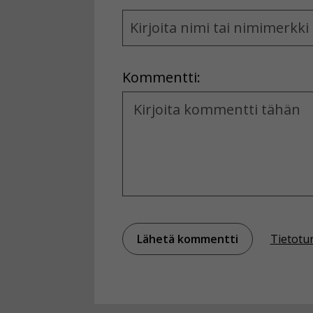
Name
and
Location
Kommentti:
Kommentti
Tietotu