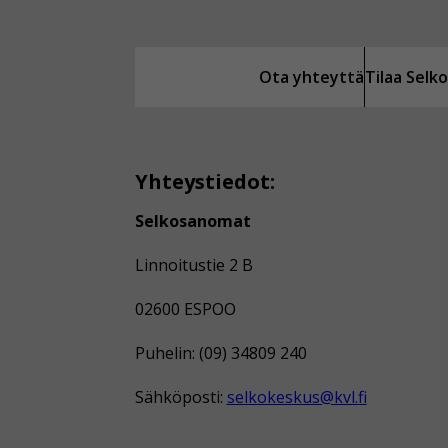
Ota yhteyttä
Tilaa Sel
Yhteystiedot:
Selkosanomat
Linnoitustie 2 B
02600 ESPOO
Puhelin: (09) 34809 240
Sähköposti:
selkokeskus@kvl.fi