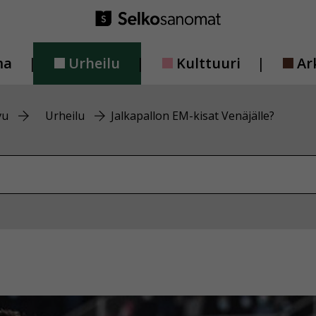
ma
Urheilu
Kulttuuri
Ar
vu
Urheilu
Jalkapallon EM-kisat Venäjälle?
vustolta