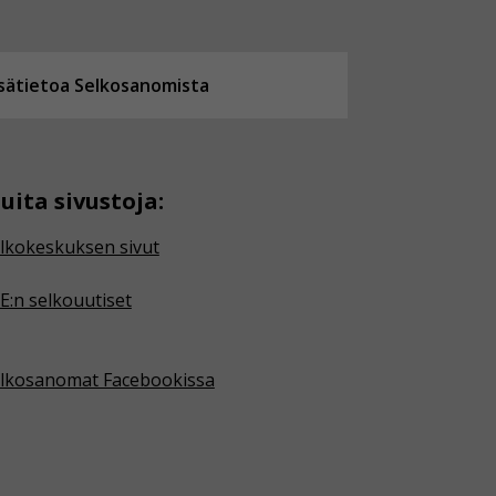
isätietoa Selkosanomista
uita sivustoja:
lkokeskuksen sivut
E:n selkouutiset
lkosanomat Facebookissa