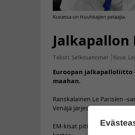
Kuvassa on Huuhkajien pelaajia.
Jalkapallon 
Teksti: Selkosanomat
Kuva: Le
Euroopan jalkapalloliitto
maahan.
Ranskalainen Le Parisien -sa
Venäjä järjesti vuoden 2018 j
Evästea
EM-kisat piti järjestää kesä