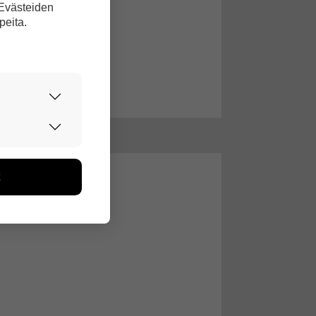
 Evästeiden
peita.
urvallisesti.
edon avulla
toa kerätään
ikutaan. Emme
seen