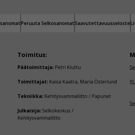
kosanomat
Peruuta Selkosanomat
Saavutettavuusseloste
L
Toimitus:
M
Päätoimittaja:
Petri Kiuttu
Se
Toimittajat:
Kaisa Kaatra, Maria Österlund
YL
Tekniikka:
Kehitysvammaliitto / Papunet
Se
Julkaisija:
Selkokeskus /
Kehitysvammaliitto