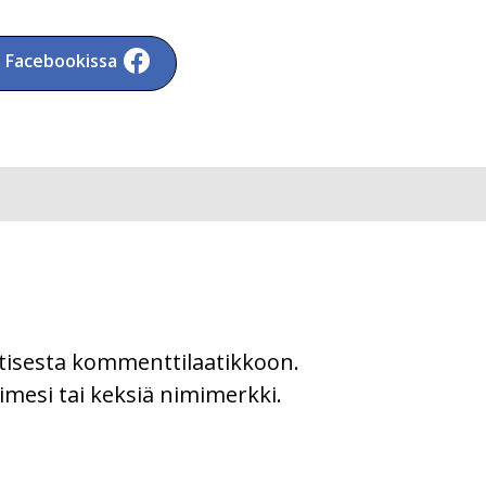
a Facebookissa
uutisesta kommenttilaatikkoon.
imesi tai keksiä nimimerkki.