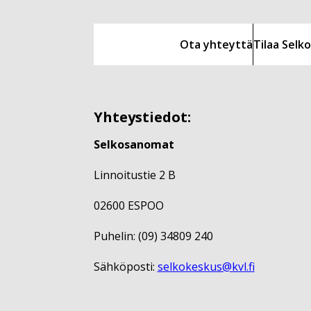
Ota yhteyttä
Tilaa Sel
Yhteystiedot:
Selkosanomat
Linnoitustie 2 B
02600 ESPOO
Puhelin: (09) 34809 240
Sähköposti:
selkokeskus@kvl.fi