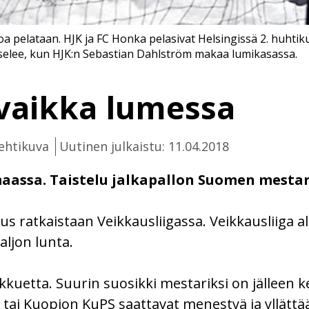
loa pelataan. HJK ja FC Honka pelasivat Helsingissä 2. huh
tselee, kun HJK:n Sebastian Dahlström makaa lumikasassa.
 vaikka lumessa
ehtikuva
Uutinen julkaistu: 11.04.2018
aassa. Taistelu jalkapallon Suomen mestaru
 ratkaistaan Veikkausliigassa. Veikkausliiga al
ljon lunta.
kkuetta. Suurin suosikki mestariksi on jälleen k
K tai Kuopion KuPS saattavat menestyä ja yllättää