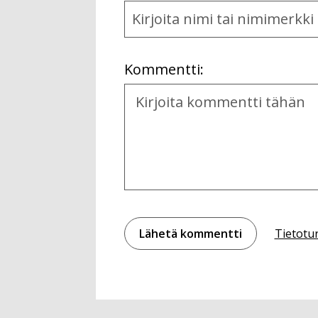
Name
and
Location
Kommentti:
Kommentti
Tietotu