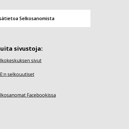
isätietoa Selkosanomista
uita sivustoja:
lkokeskuksen sivut
E:n selkouutiset
lkosanomat Facebookissa