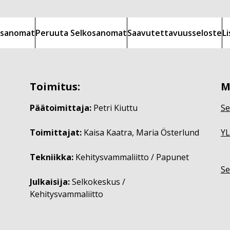
kosanomat
Peruuta Selkosanomat
Saavutettavuusseloste
L
Toimitus:
M
Päätoimittaja:
Petri Kiuttu
Se
Toimittajat:
Kaisa Kaatra, Maria Österlund
YL
Tekniikka:
Kehitysvammaliitto / Papunet
Se
Julkaisija:
Selkokeskus /
Kehitysvammaliitto