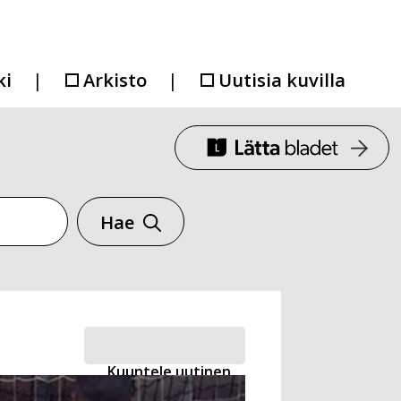
ki
Arkisto
Uutisia kuvilla
Hae
Kuuntele uutinen