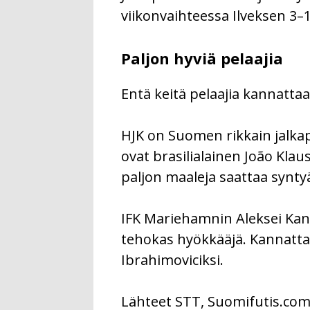
viikonvaihteessa Ilveksen 3–1.
Paljon hyviä pelaajia
Entä keitä pelaajia kannatta
HJK on Suomen rikkain jalkap
ovat brasilialainen João Kla
paljon maaleja saattaa synty
IFK Mariehamnin Aleksei Kan
tehokas hyökkääjä. Kannatt
Ibrahimoviciksi.
Lähteet STT, Suomifutis.co