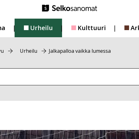
ma
Urheilu
Kulttuuri
Ar
vu
Urheilu
Jalkapalloa vaikka lumessa
vustolta