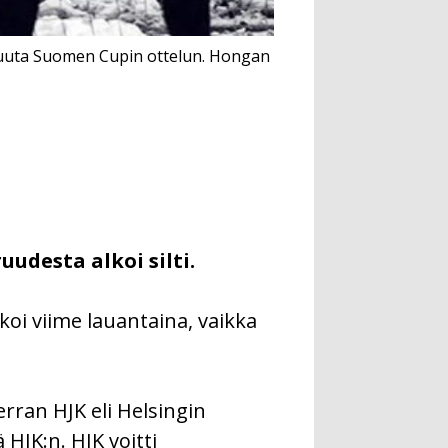
tikuuta Suomen Cupin ottelun. Hongan
udesta alkoi silti.
koi viime lauantaina, vaikka
erran HJK eli Helsingin
 HJK:n. HJK voitti