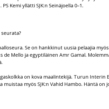
 PS Kemi yllätti SJK:n Seinäjoella 0–1.
a seurata?
alloseura. Se on hankkinut uusia pelaajia myös 
uss de Mello ja egyptiläinen Amr Gamal. Molemma
ä.
gaskolkka on kova maalintekijä. Turun Interin 
aa muistaa myös SJK:n Vahid Hambo. Häntä on j
m