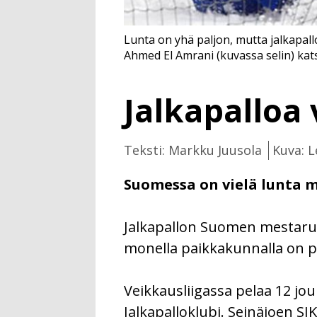
Lunta on yhä paljon, mutta jalkapal
Ahmed El Amrani (kuvassa selin) ka
Jalkapalloa
Teksti: Markku Juusola
Kuva: L
Suomessa on vielä lunta m
Jalkapallon Suomen mestaruus
monella paikkakunnalla on pa
Veikkausliigassa pelaa 12 jou
Jalkapalloklubi. Seinäjoen SJ