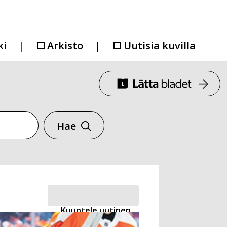
ki
Arkisto
Uutisia kuvilla
Hae
Kuuntele uutinen