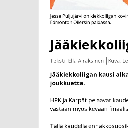
Jesse Puljujärvi on kiekkoliigan kovi
Edmonton Oilersin paidassa.
Jääkiekkoli
Teksti: Ella Airaksinen
Kuva: L
Jääkiekkoliigan kausi alka
joukkuetta.
HPK ja Kärpät pelaavat kaud
vastaan myös kevään finaalis
Tällä kaudella ennakkosuosik