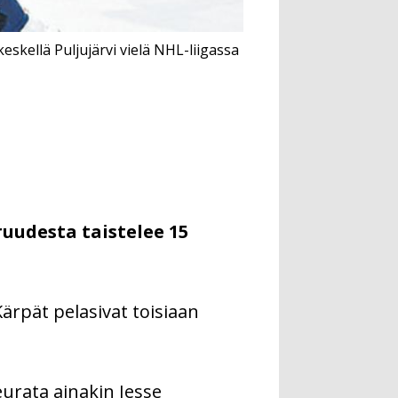
eskellä Puljujärvi vielä NHL-liigassa
ruudesta taistelee 15
rpät pelasivat toisiaan
urata ainakin Jesse