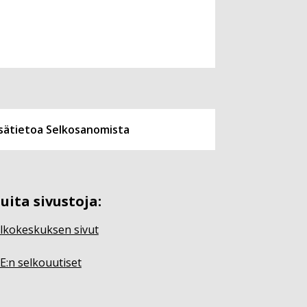
isätietoa Selkosanomista
uita sivustoja:
lkokeskuksen sivut
E:n selkouutiset