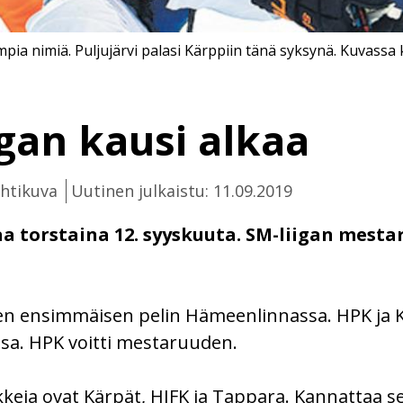
mpia nimiä. Puljujärvi palasi Kärppiin tänä syksynä. Kuvassa k
igan kausi alkaa
ehtikuva
Uutinen julkaistu: 11.09.2019
a torstaina 12. syyskuuta. SM-liigan mesta
en ensimmäisen pelin Hämeenlinnassa. HPK ja Kä
sa. HPK voitti mestaruuden.
keja ovat Kärpät, HIFK ja Tappara. Kannattaa se