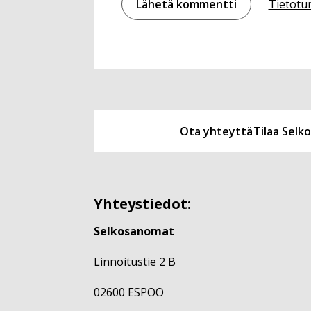
Tietotu
Ota yhteyttä
Tilaa Sel
Yhteystiedot:
Selkosanomat
Linnoitustie 2 B
02600 ESPOO