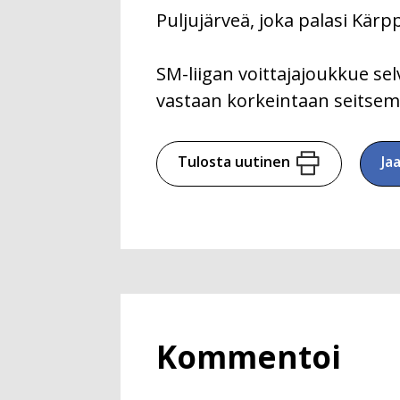
Puljujärveä, joka palasi Kärpp
SM-liigan voittajajoukkue sel
vastaan korkeintaan seitsem
Tulosta uutinen
Ja
Kommentoi