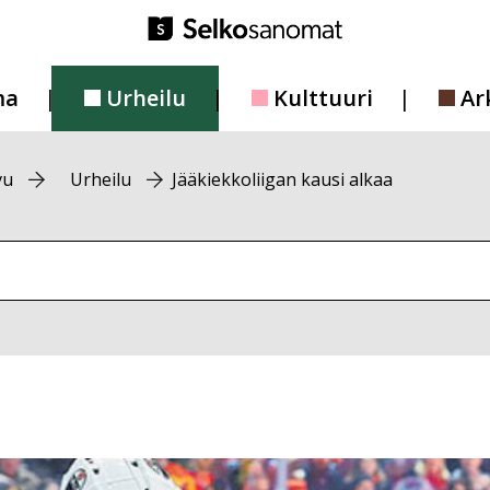
ma
Urheilu
Kulttuuri
Ar
vu
Urheilu
Jääkiekkoliigan kausi alkaa
vustolta