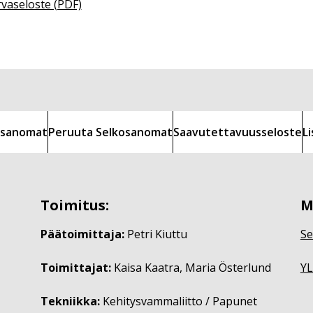
rvaseloste (PDF)
kosanomat
Peruuta Selkosanomat
Saavutettavuusseloste
L
Toimitus:
M
Päätoimittaja:
Petri Kiuttu
Se
Toimittajat:
Kaisa Kaatra, Maria Österlund
YL
Tekniikka:
Kehitysvammaliitto / Papunet