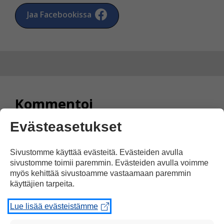
Jaa Facebookissa
Kommentoi
Evästeasetukset
Voit kirjoittaa mielipiteesi
uutisesta
Sivustomme käyttää evästeitä. Evästeiden avulla
kommenttilaatikkoon.
sivustomme toimii paremmin. Evästeiden avulla voimme
Sinun pitää kirjoittaa myös
myös kehittää sivustoamme vastaamaan paremmin
käyttäjien tarpeita.
nimesi tai keksiä nimimerkki.
Lue lisää evästeistämme
First
Nimi tai nimimerkki: