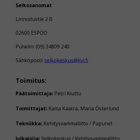
Selkosanomat
Linnoitustie 2 B
02600 ESPOO
Puhelin: (09) 34809 240
Sähköposti:
selkokeskus@kvl.fi
Toimitus:
Päätoimittaja:
Petri Kiuttu
Toimittajat:
Kaisa Kaatra, Maria Österlund
Tekniikka:
Kehitysvammaliitto / Papunet
Julkaisija:
Selkokeskus / Kehitysvammaliitto