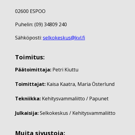
02600 ESPOO
Puhelin: (09) 34809 240
Sähköposti:
selkokeskus@kvl.fi
Toimitus:
Päätoimittaja:
Petri Kiuttu
Toimittajat:
Kaisa Kaatra, Maria Österlund
Tekniikka:
Kehitysvammaliitto / Papunet
Julkaisija:
Selkokeskus / Kehitysvammaliitto
Muita sivustoja: