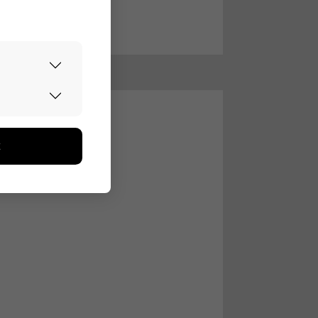
urvallisesti.
edon avulla
toa kerätään
ikutaan. Emme
seen