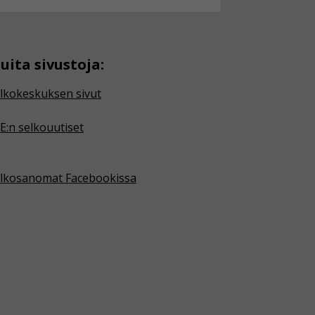
uita sivustoja:
lkokeskuksen sivut
E:n selkouutiset
lkosanomat Facebookissa