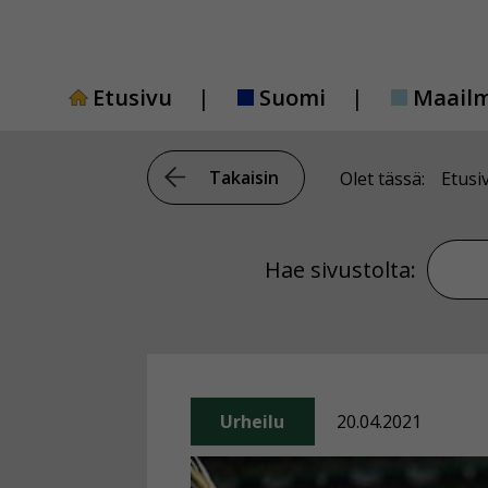
Siirry
sisältöön
Etusivu
Suomi
Maail
Takaisin
Olet tässä:
Etusi
Hae si
Hae sivustolta:
Urheilu
20.04.2021