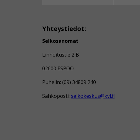
Yhteystiedot:
Selkosanomat
Linnoitustie 2 B
02600 ESPOO
Puhelin: (09) 34809 240
Sähköposti:
selkokeskus@kvl.fi