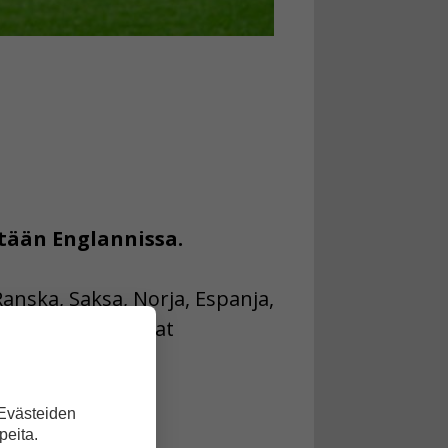
etään Englannissa.
Ranska, Saksa, Norja, Espanja,
omen naiset juhlivat
 Evästeiden
peita.