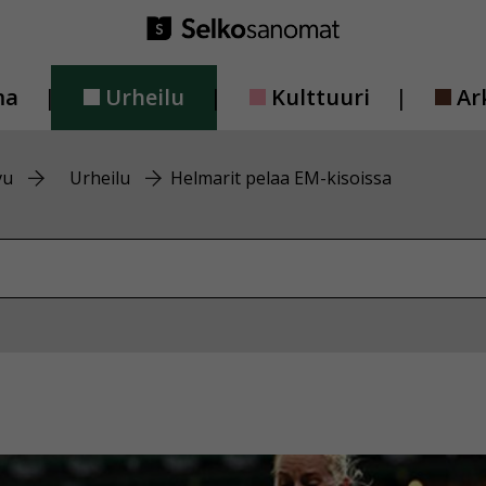
ma
Urheilu
Kulttuuri
Ar
vu
Urheilu
Helmarit pelaa EM-kisoissa
vustolta