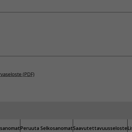
rvaseloste (PDF)
kosanomat
Peruuta Selkosanomat
Saavutettavuusseloste
L