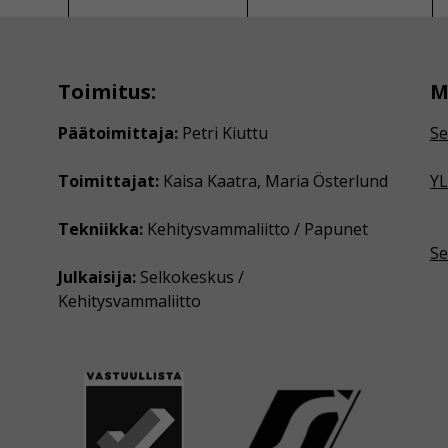
Toimitus:
M
Päätoimittaja:
Petri Kiuttu
Se
Toimittajat:
Kaisa Kaatra, Maria Österlund
YL
Tekniikka:
Kehitysvammaliitto / Papunet
Se
Julkaisija:
Selkokeskus /
Kehitysvammaliitto