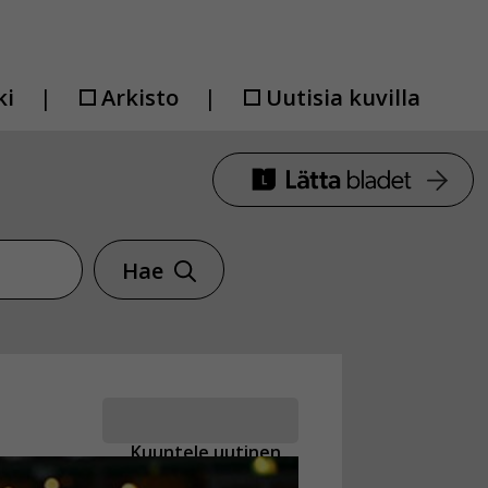
ki
Arkisto
Uutisia kuvilla
Hae
Kuuntele uutinen