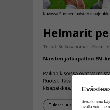
Kuvassa Suomen naisten maajoukkue e
Helmarit pe
Teksti: Selkosanomat
Kuva: Le
Naisten jalkapallon EM-kis
Paikan kisoissa ovat varmista
Ruotsi, Itävalta, Islanti ja I
kisapaikkaa.
Evästea
Sivustomme käyt
Tulosta uutinen
Ja
avulla voimme m