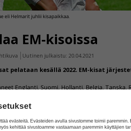
li Helmarit juhlii kisapaikkaa.
laa EM-kisoissa
htikuva
Uutinen julkaistu: 20.04.2021
at pelataan kesällä 2022. EM-kisat järjest
neet Englanti, Suomi, Hollanti, Belgia, Tanska, 
talia. Portugali ei selviytynyt mukaan. Kuvassa Su
setukset
tää evästeitä. Evästeiden avulla sivustomme toimii paremmin.
a Facebookissa
yös kehittää sivustoamme vastaamaan paremmin käyttäjien tar