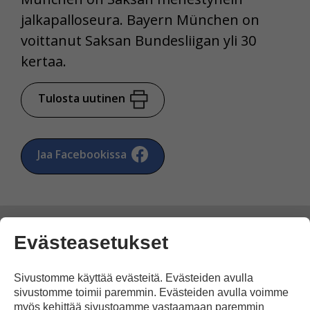
jalkapalloseura. Bayern München on
voittanut Saksan Bundesliigan yli 30
kertaa.
Tulosta uutinen
Jaa Facebookissa
Evästeasetukset
Kommentoi
Sivustomme käyttää evästeitä. Evästeiden avulla
sivustomme toimii paremmin. Evästeiden avulla voimme
myös kehittää sivustoamme vastaamaan paremmin