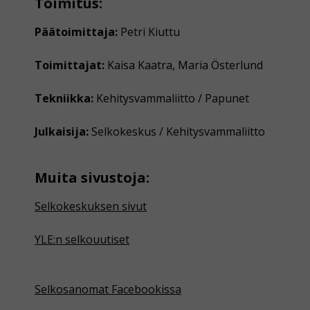
Toimitus:
Päätoimittaja:
Petri Kiuttu
Toimittajat:
Kaisa Kaatra, Maria Österlund
Tekniikka:
Kehitysvammaliitto / Papunet
Julkaisija:
Selkokeskus / Kehitysvammaliitto
Muita sivustoja:
Selkokeskuksen sivut
YLE:n selkouutiset
Selkosanomat Facebookissa