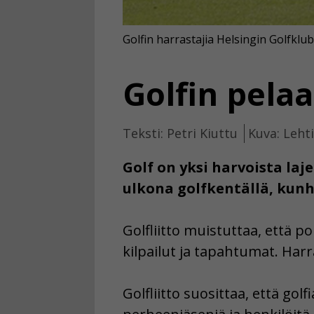
Golfin harrastajia Helsingin Golfklubi
Golfin pela
Teksti: Petri Kiuttu
Kuva: Leht
Golf on yksi harvoista laj
ulkona golfkentällä, kunh
Golfliitto muistuttaa, että p
kilpailut ja tapahtumat. Harr
Golfliitto suosittaa, että go