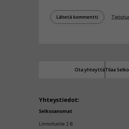
Tietotu
Ota yhteyttä
Tilaa Sel
Yhteystiedot:
Selkosanomat
Linnoitustie 2 B