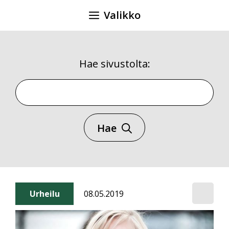
Siirry
Valikko
sisältöön
Hae sivustolta:
Hae sivustolta
Hae
Urheilu
08.05.2019