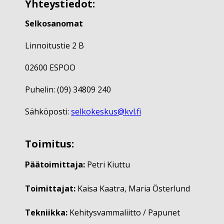
Yhteystiedot:
Selkosanomat
Linnoitustie 2 B
02600 ESPOO
Puhelin: (09) 34809 240
Sähköposti:
selkokeskus@kvl.fi
Toimitus:
Päätoimittaja:
Petri Kiuttu
Toimittajat:
Kaisa Kaatra, Maria Österlund
Tekniikka:
Kehitysvammaliitto / Papunet