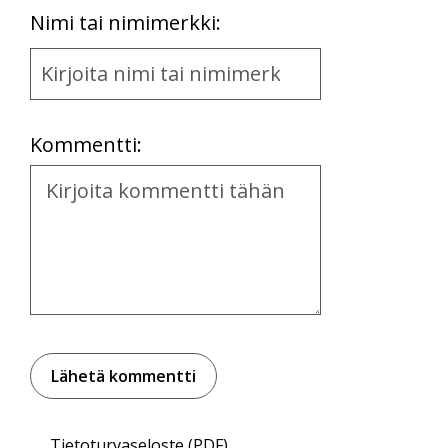
First
Nimi tai nimimerkki:
Name
and
Location
Kommentti:
Kommentti
Tietoturvaseloste (PDF)