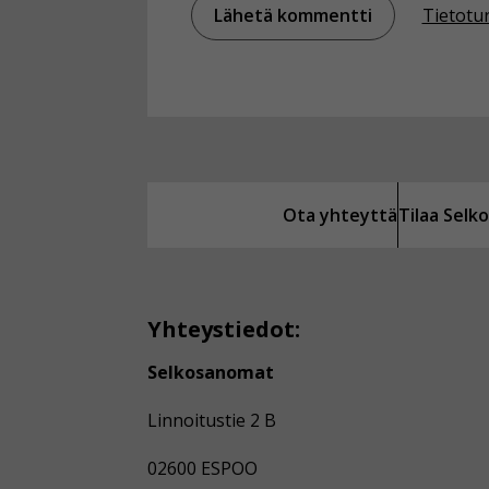
Tietotu
Ota yhteyttä
Tilaa Sel
Yhteystiedot:
Selkosanomat
Linnoitustie 2 B
02600 ESPOO