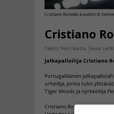
Cristiano Ronaldo kuvattiin 8. helmi
Cristiano Ro
Teksti: Petri Kiuttu
Kuva: Leht
Jalkapalloilija Cristiano 
Portugalilainen jalkapallotäh
urheilija, jonka tulot ylitt
Tiger Woods ja nyrkkeilijä F
Cristiano Ronaldo pelaa ita