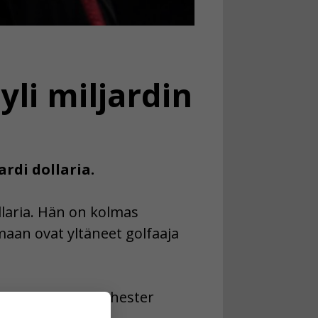
li miljardin
rdi dollaria.
ollaria. Hän on kolmas
maan ovat yltäneet golfaaja
lannut myös Manchester