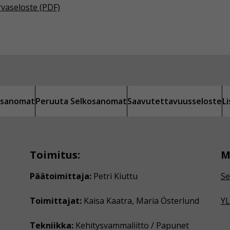
rvaseloste (PDF)
kosanomat
Peruuta Selkosanomat
Saavutettavuusseloste
L
Toimitus:
M
Päätoimittaja:
Petri Kiuttu
Se
Toimittajat:
Kaisa Kaatra, Maria Österlund
YL
Tekniikka:
Kehitysvammaliitto / Papunet