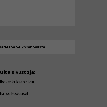
isätietoa Selkosanomista
uita sivustoja:
lkokeskuksen sivut
E:n selkouutiset