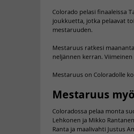
Colorado pelasi finaaleissa 
joukkuetta, jotka pelaavat to
mestaruuden.
Mestaruus ratkesi maanantai
neljännen kerran. Viimeinen p
Mestaruus on Coloradolle kol
Mestaruus myös
Coloradossa pelaa monta suom
Lehkonen ja Mikko Rantanen
Ranta ja maalivahti Justus A