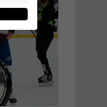
edon avulla
toa kerätään
ikutaan. Emme
seen