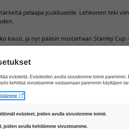
ärkeitä pelaajia joukkueelle. Lehkonen teki viim
uden.
oko kausi, ja nyt pääsin nostamaan Stanley Cup
.
setukset
inen valmentaja Jussi Parkkila, joka valmentaa
mentaja, joka on voittanut Stanley Cupin.
tää evästeitä. Evästeiden avulla sivustomme toimii paremmin.
yös kehittää sivustoamme vastaamaan paremmin käyttäjien tar
eistämme
ttömät evästeet, joiden avulla sivustomme toimii.
 ovat aina käytössä, jotta sivustoamme voi käyttää sujuvasti ja t
t, joiden avulla kehitämme sivustoamme.