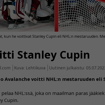
t, kun he voittivat Stanley Cupin eli NHL:n mestaruuden. Me
tti Stanley Cupin
hl.com
Kuva: Lehtikuva
Uutinen julkaistu: 05.07.202
 Avalanche voitti NHL:n mestaruuden eli S
pelaa NHL:ssä, joka on maailman paras jääkiekko
ey Cupin.