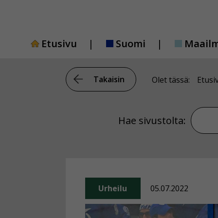
Siirry
sisältöön
Etusivu
Suomi
Maail
Takaisin
Olet tässä:
Etusi
Hae si
Hae sivustolta:
Urheilu
05.07.2022