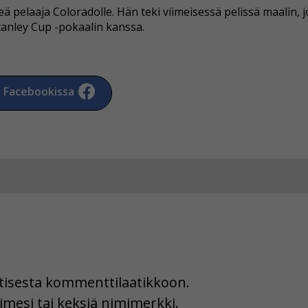
ä pelaaja Coloradolle. Hän teki viimeisessä pelissä maalin, 
anley Cup -pokaalin kanssa.
a Facebookissa
uutisesta kommenttilaatikkoon.
imesi tai keksiä nimimerkki.