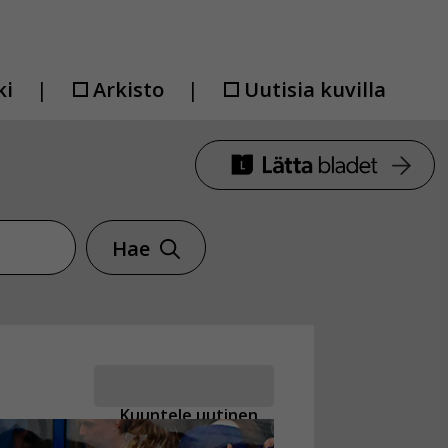
ki
Arkisto
Uutisia kuvilla
Hae
Kuuntele uutinen