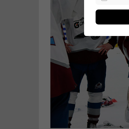
Näiden eväst
voimme kehit
esimerkiksi kä
kuitenkaan ker
käyttäjään.
Voit valita, 