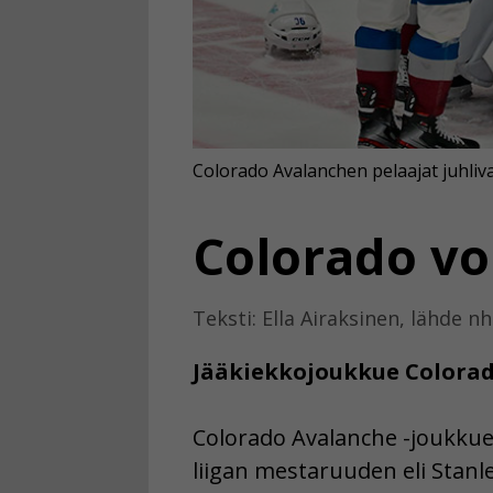
Colorado Avalanchen pelaajat juhliva
Colorado voi
Teksti: Ella Airaksinen, lähde n
Jääkiekkojoukkue Colorado
Colorado Avalanche -joukkue 
liigan mestaruuden eli Stanl