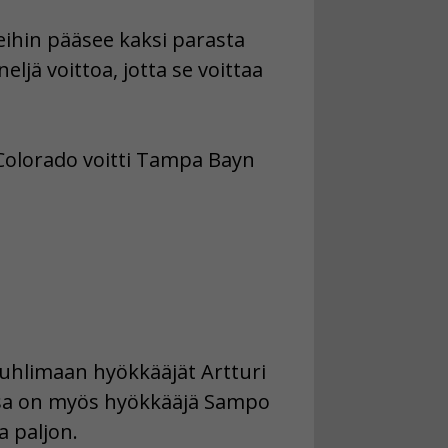
eihin pääsee kaksi parasta
ljä voittoa, jotta se voittaa
Colorado voitti Tampa Bayn
juhlimaan hyökkääjät Artturi
ssa on myös hyökkääjä Sampo
 paljon.