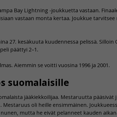
Tampa Bay Lightning -joukkuetta vastaan. Finaal
isiaan vastaan monta kertaa. Joukkue tarvitsee ne
na 27. kesäkuuta kuudennessa pelissä. Silloin 
eli päättyi 2–1.
mas. Aiemmin se voitti vuosina 1996 ja 2001.
 suomalaisille
alaista jääkiekkoilijaa. Mestaruutta pääsivät 
. Mestaruus oli heille ensimmäinen. Joukkuee
nnunen, mutta he eivät pelanneet kauden aikana