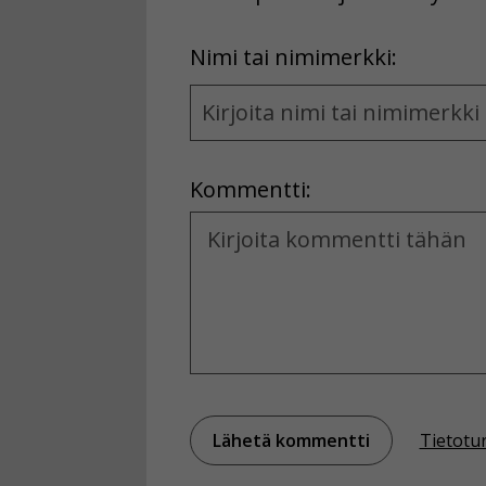
First
Nimi tai nimimerkki:
Name
and
Location
Kommentti:
Kommentti
Tietotu