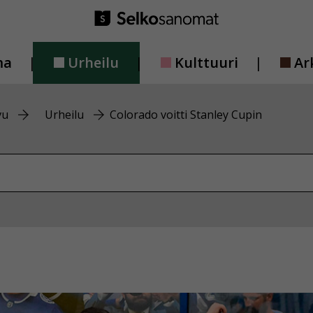
ma
Urheilu
Kulttuuri
Ar
vu
Urheilu
Colorado voitti Stanley Cupin
vustolta