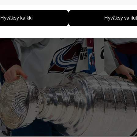
eiden avulla keräämme tietoa, miten sivustoamme käytetään. Ti
tää sivustoamme vastaamaan paremmin käyttäjien tarpeita. Tie
Hyväksy kaikki
Hyväksy valitut
vijämääristä ja siitä, mitä sivuja käytetään ja miten sivuilla li
ää henkilötietoja kuten nimiä, eikä tietoja voi yhdistää yksittäi
hyväksytkö näiden evästeiden käytön.