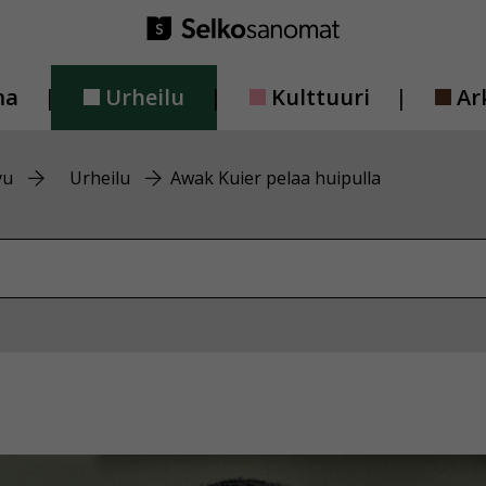
ma
Urheilu
Kulttuuri
Ar
vu
Urheilu
Awak Kuier pelaa huipulla
vustolta