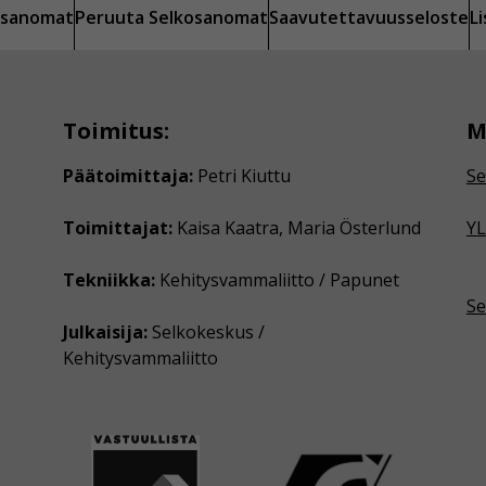
kosanomat
Peruuta Selkosanomat
Saavutettavuusseloste
L
Toimitus:
M
Päätoimittaja:
Petri Kiuttu
Se
Toimittajat:
Kaisa Kaatra, Maria Österlund
YL
Tekniikka:
Kehitysvammaliitto / Papunet
Se
Julkaisija:
Selkokeskus /
Kehitysvammaliitto