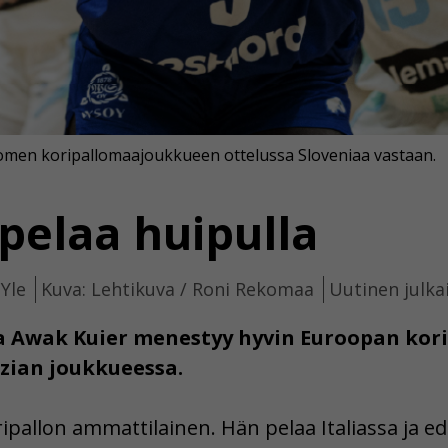
omen koripallomaajoukkueen ottelussa Sloveniaa vastaan.
pelaa huipulla
 Yle
Kuva: Lehtikuva / Roni Rekomaa
Uutinen julka
a Awak Kuier menestyy hyvin Euroopan korip
ezian joukkueessa.
ipallon ammattilainen. Hän pelaa Italiassa ja e