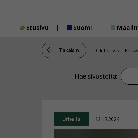
Siirry
sisältöön
Etusivu
Suomi
Maail
Takaisin
Olet tässä:
Etusi
Hae si
Hae sivustolta:
Urheilu
12.12.2024