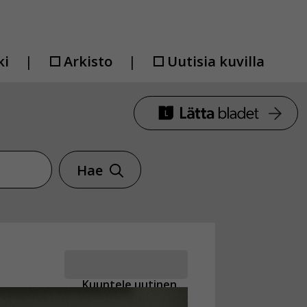
ki
Arkisto
Uutisia kuvilla
Hae
Kuuntele uutinen