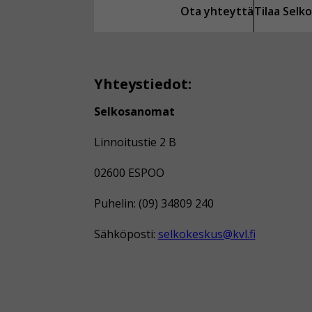
Ota yhteyttä
Tilaa Sel
Yhteystiedot:
Selkosanomat
Linnoitustie 2 B
02600 ESPOO
Puhelin: (09) 34809 240
Sähköposti:
selkokeskus@kvl.fi