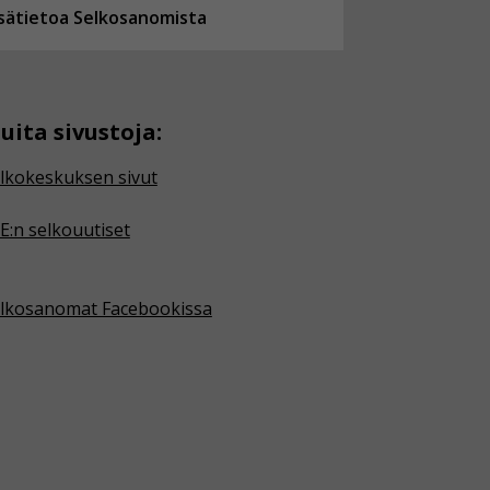
isätietoa Selkosanomista
uita sivustoja:
lkokeskuksen sivut
E:n selkouutiset
lkosanomat Facebookissa