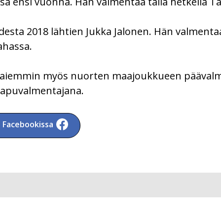
sä ensi vuonna. Hän valmentaa tällä hetkellä T
esta 2018 lähtien Jukka Jalonen. Hän valmentaa 
ahassa.
t aiemmin myös nuorten maajoukkueen päävalm
 apuvalmentajana.
a Facebookissa