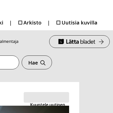
ki
Arkisto
Uutisia kuvilla
valmentaja
Hae
Kuuntele uutinen