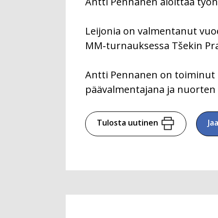
Antti Pennanen aloittaa työn
Leijonia on valmentanut vuod
MM‑turnauksessa Tšekin Pr
Antti Pennanen on toiminu
päävalmentajana ja nuorten
Tulosta uutinen
Ja