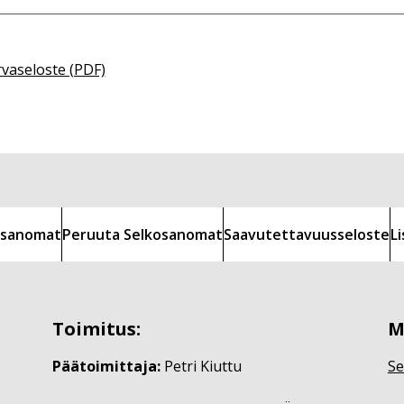
rvaseloste (PDF)
kosanomat
Peruuta Selkosanomat
Saavutettavuusseloste
L
Toimitus:
M
Päätoimittaja:
Petri Kiuttu
Se