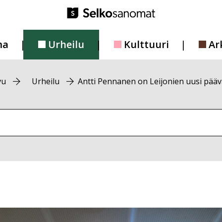
ma
Urheilu
Kulttuuri
Ar
vu
Urheilu
Antti Pennanen on Leijonien uusi pää
vustolta