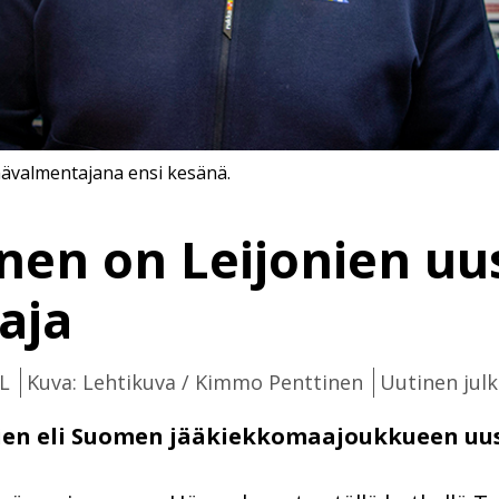
äävalmentajana ensi kesänä.
nen on Leijonien uu
aja
L
Kuva: Lehtikuva / Kimmo Penttinen
Uutinen julk
ien eli Suomen jääkiekkomaajoukkueen uu