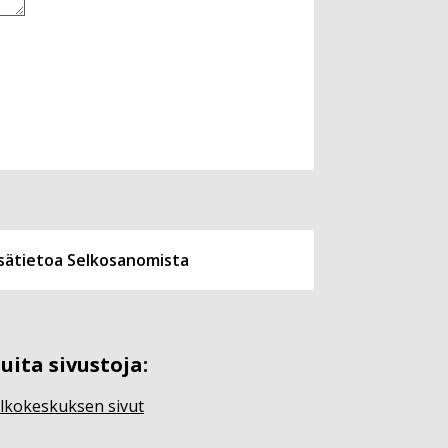
isätietoa Selkosanomista
uita sivustoja:
lkokeskuksen sivut