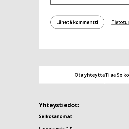
Tietotu
Ota yhteyttä
Tilaa Sel
Yhteystiedot:
Selkosanomat