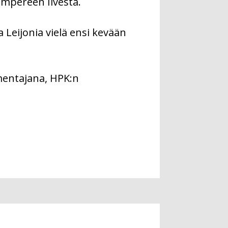
ampereen Ilvestä.
Leijonia vielä ensi kevään
entajana, HPK:n