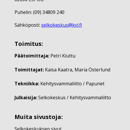
Puhelin: (09) 34809 240
Sähköposti:
selkokeskus@kvl.fi
Toimitus:
Päätoimittaja:
Petri Kiuttu
Toimittajat:
Kaisa Kaatra, Maria Österlund
Tekniikka:
Kehitysvammaliitto / Papunet
Julkaisija:
Selkokeskus / Kehitysvammaliitto
Muita sivustoja:
Selkokeskuksen sivut