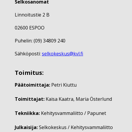
Selkosanomat
Linnoitustie 2 B
02600 ESPOO
Puhelin: (09) 34809 240
Sähköposti:
selkokeskus@kvl.fi
Toimitus:
Päätoimittaja:
Petri Kiuttu
Toimittajat:
Kaisa Kaatra, Maria Österlund
Tekniikka:
Kehitysvammaliitto / Papunet
Julkaisija:
Selkokeskus / Kehitysvammaliitto