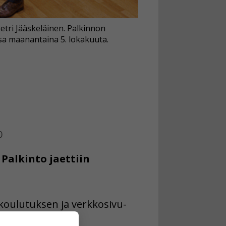
etri Jääskeläinen. Palkinnon
sa maanantaina 5. lokakuuta.
0
Palkinto jaettiin
koulutuksen ja verkkosivu-
Jääskeläinen.