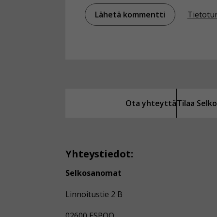
Tietotu
Ota yhteyttä
Tilaa Sel
Yhteystiedot:
Selkosanomat
Linnoitustie 2 B
02600 ESPOO