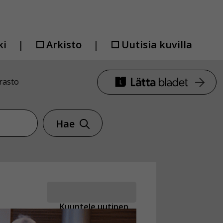
ki
Arkisto
Uutisia kuvilla
rasto
Hae
Kuuntele uutinen