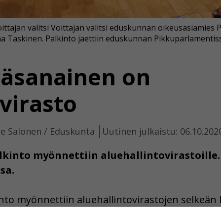
tajan valitsi Voittajan valitsi eduskunnan oikeusasiamies P
ina Taskinen. Palkinto jaettiin eduskunnan Pikkuparlamentis
väsanainen on
virasto
e Salonen / Eduskunta
Uutinen julkaistu: 06.10.202
kinto myönnettiin aluehallintovirastoille. 
sa.
to myönnettiin aluehallintovirastojen selkeän 
ttajan valitsi eduskunnan oikeusasiamies Petri 