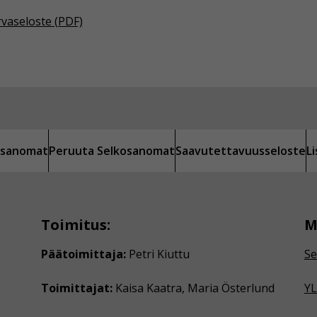
rvaseloste (PDF)
kosanomat
Peruuta Selkosanomat
Saavutettavuusseloste
L
Toimitus:
M
Päätoimittaja:
Petri Kiuttu
Se
Toimittajat:
Kaisa Kaatra, Maria Österlund
YL