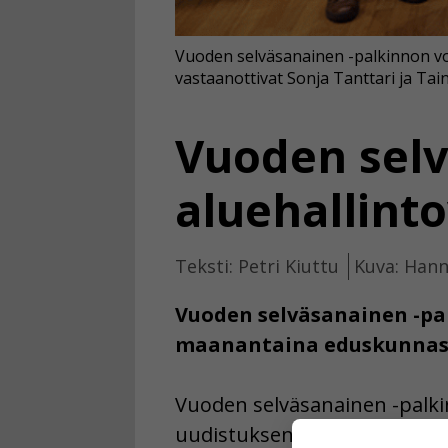
Vuoden selväsanainen -palkinnon voit
vastaanottivat Sonja Tanttari ja Ta
Vuoden sel
aluehallinto
Teksti: Petri Kiuttu
Kuva: Hann
Vuoden selväsanainen -pal
maanantaina eduskunnas
Vuoden selväsanainen -palkin
uudistuksen työryhmille. Voi