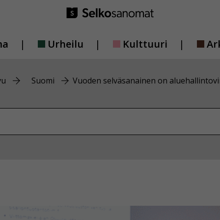
ma
Urheilu
Kulttuuri
Ar
vu
Suomi
Vuoden selväsanainen on aluehallintovi
vustolta