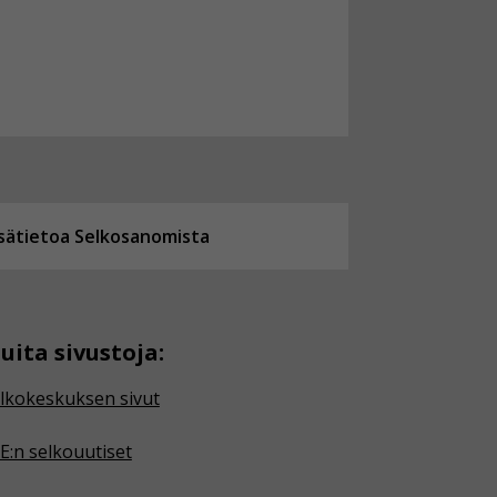
isätietoa Selkosanomista
uita sivustoja:
lkokeskuksen sivut
E:n selkouutiset