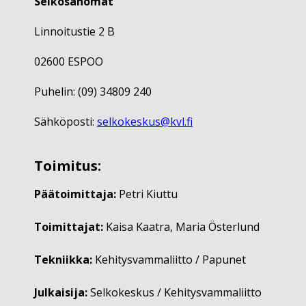
Selkosanomat
Linnoitustie 2 B
02600 ESPOO
Puhelin: (09) 34809 240
Sähköposti:
selkokeskus@kvl.fi
Toimitus:
Päätoimittaja:
Petri Kiuttu
Toimittajat:
Kaisa Kaatra, Maria Österlund
Tekniikka:
Kehitysvammaliitto / Papunet
Julkaisija:
Selkokeskus / Kehitysvammaliitto