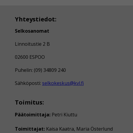
Yhteystiedot:
Selkosanomat
Linnoitustie 2 B
02600 ESPOO
Puhelin: (09) 34809 240
Sähköposti:
selkokeskus@kvl.fi
Toimitus:
Päätoimittaja:
Petri Kiuttu
Toimittajat:
Kaisa Kaatra, Maria Österlund