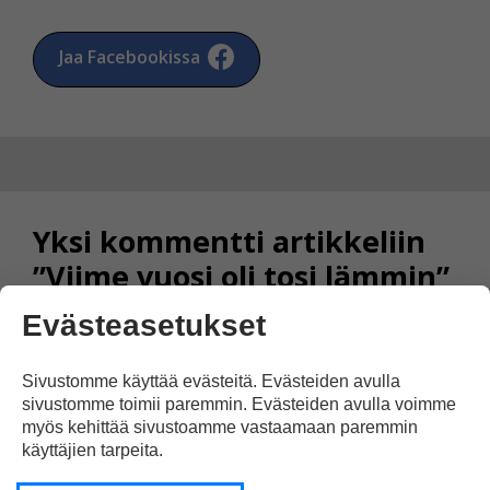
Jaa Facebookissa
Yksi kommentti artikkeliin
”Viime vuosi oli tosi lämmin”
Evästeasetukset
Sini
Sivustomme käyttää evästeitä. Evästeiden avulla
30.01.2015 klo 17:36
sivustomme toimii paremmin. Evästeiden avulla voimme
myös kehittää sivustoamme vastaamaan paremmin
käyttäjien tarpeita.