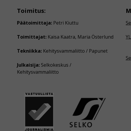
Toimitus:
M
Päätoimittaja:
Petri Kiuttu
Se
Toimittajat:
Kaisa Kaatra, Maria Österlund
YL
Tekniikka:
Kehitysvammaliitto / Papunet
Se
Julkaisija:
Selkokeskus /
Kehitysvammaliitto