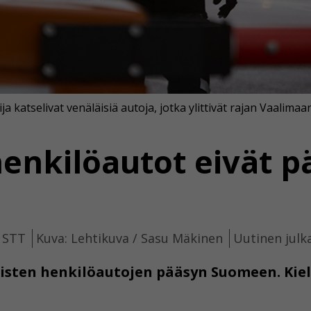
ija katselivat venäläisiä autoja, jotka ylittivät rajan Vaalimaan
henkilöautot eivät 
, STT
Kuva: Lehtikuva / Sasu Mäkinen
Uutinen julka
isten henkilöautojen pääsyn Suomeen. Kiel