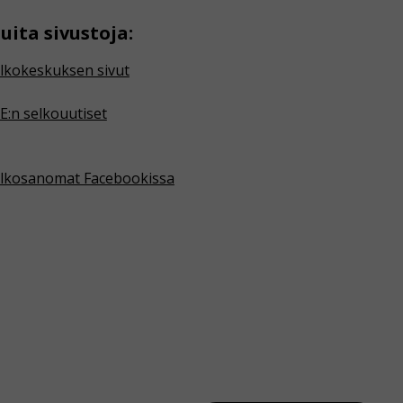
uita sivustoja:
lkokeskuksen sivut
E:n selkouutiset
lkosanomat Facebookissa