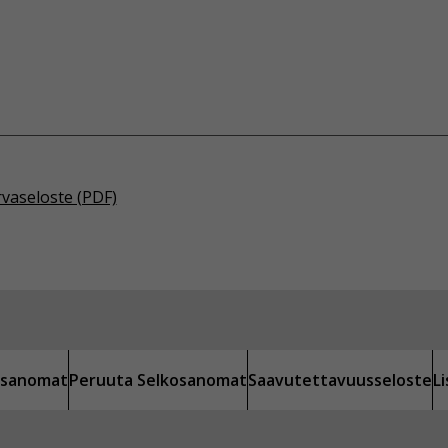
rvaseloste (PDF)
kosanomat
Peruuta Selkosanomat
Saavutettavuusseloste
L