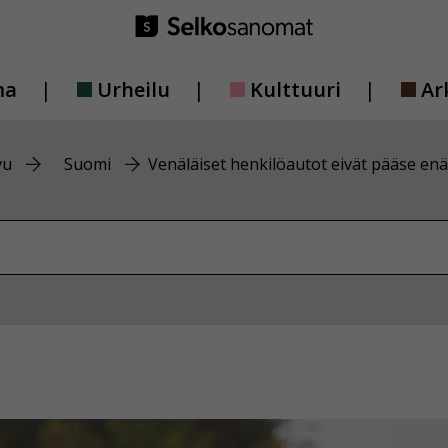
ma
Urheilu
Kulttuuri
Ar
vu
Suomi
Venäläiset henkilöautot eivät pääse e
vustolta