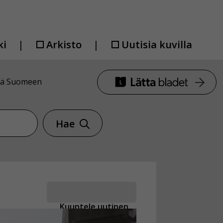
ki
Arkisto
Uutisia kuvilla
nää Suomeen
Hae
Kuuntele uutinen