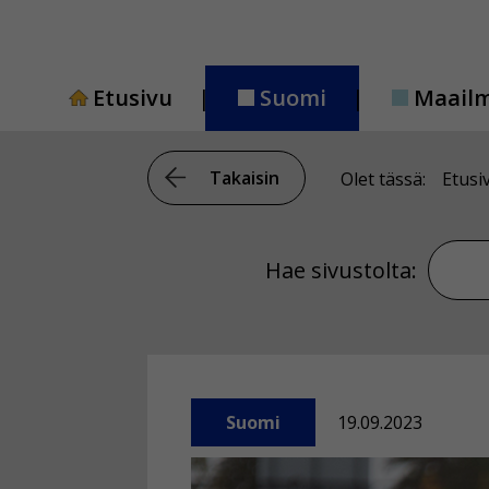
Siirry
sisältöön
Etusivu
Suomi
Maail
Takaisin
Olet tässä:
Etusi
Hae si
Hae sivustolta:
Suomi
19.09.2023