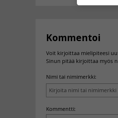
käyttäjään.
Voit valita, 
Kommentoi
Voit kirjoittaa mielipiteesi 
Sinun pitää kirjoittaa myös n
First
Nimi tai nimimerkki:
Name
and
Location
Kommentti:
Kommentti