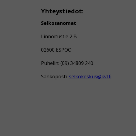
Yhteystiedot:
Selkosanomat
Linnoitustie 2 B
02600 ESPOO
Puhelin: (09) 34809 240
Sähköposti:
selkokeskus@kvl.fi