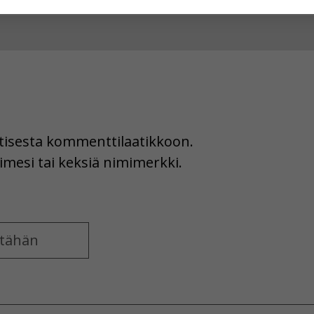
hyväksytkö näiden evästeiden käytön.
uutisesta kommenttilaatikkoon.
imesi tai keksiä nimimerkki.