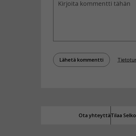
Tietotu
Ota yhteyttä
Tilaa Sel