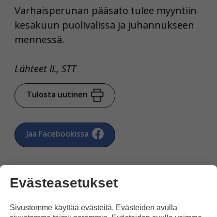
Varhaisperunan pääsato tulee myyntiin
kesäkuun puolivälissä ja juhannukseen
mennessä.
Lähteet IL, STT
Tulosta uutinen
Jaa Facebookissa
Evästeasetukset
Sivustomme käyttää evästeitä. Evästeiden avulla