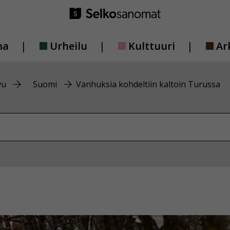
ma
Urheilu
Kulttuuri
Ar
vu
Suomi
Vanhuksia kohdeltiin kaltoin Turussa
vustolta