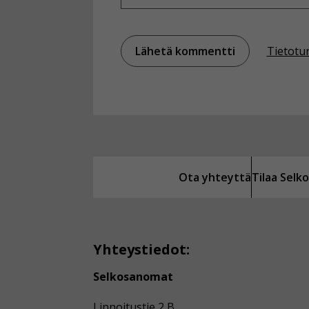
Tietotu
Ota yhteyttä
Tilaa Sel
Yhteystiedot:
Selkosanomat
Linnoitustie 2 B