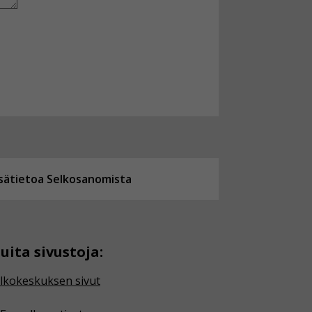
isätietoa Selkosanomista
uita sivustoja:
lkokeskuksen sivut