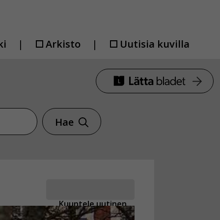
ki
Arkisto
Uutisia kuvilla
Hae
Kuuntele uutinen