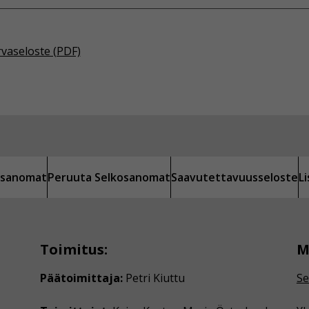
rvaseloste (PDF)
kosanomat
Peruuta Selkosanomat
Saavutettavuusseloste
L
Toimitus:
M
Päätoimittaja:
Petri Kiuttu
Se