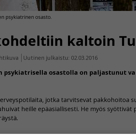
n psykiatrinen osasto.
ohdeltiin kaltoin T
htikuva
Uutinen julkaistu: 02.03.2016
psykiatrisella osastolla on paljastunut v
erveyspotilaita, jotka tarvitsevat pakkohoitoa sul
huivat heille epäasiallisesti. He myös syöttivät po
räystä.