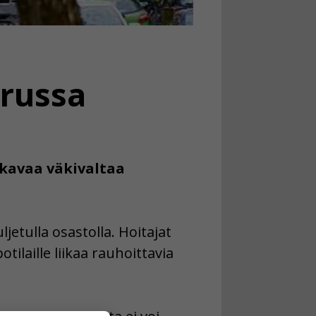
urussa
akavaa väkivaltaa
jetulla osastolla. Hoitajat
tilaille liikaa rauhoittavia