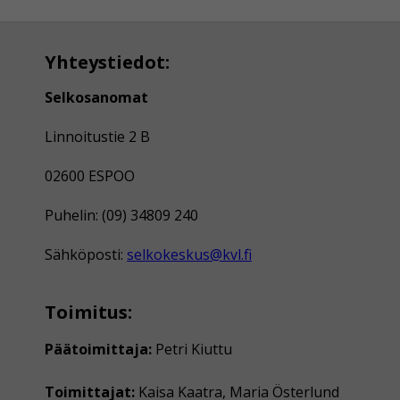
Yhteystiedot:
Selkosanomat
Linnoitustie 2 B
02600 ESPOO
Puhelin: (09) 34809 240
Sähköposti:
selkokeskus@kvl.fi
Toimitus:
Päätoimittaja:
Petri Kiuttu
Toimittajat:
Kaisa Kaatra, Maria Österlund