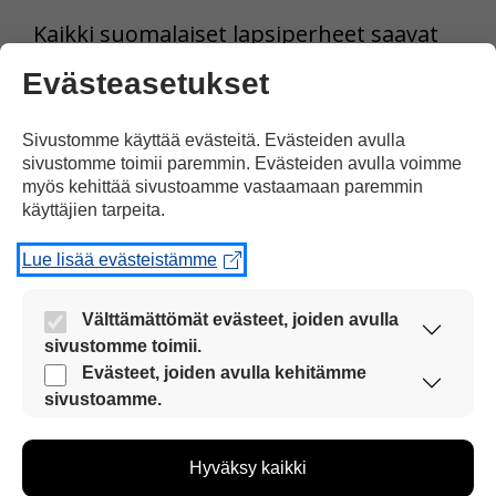
Kaikki suomalaiset lapsiperheet saavat
ylimääräisen lapsilisän joulukuussa.
Evästeasetukset
Sivustomme käyttää evästeitä. Evästeiden avulla
sivustomme toimii paremmin. Evästeiden avulla voimme
myös kehittää sivustoamme vastaamaan paremmin
käyttäjien tarpeita.
Lue lisää evästeistämme
Välttämättömät evästeet, joiden avulla
sivustomme toimii.
Nämä evästeet ovat aina käytössä, jotta
Evästeet, joiden avulla kehitämme
sivustoamme voi käyttää sujuvasti ja turvallisesti.
sivustoamme.
Valtiovarainministeri Annika Saarikko kuvattiin
Näiden evästeiden avulla keräämme tietoa, miten
hallituksen budjettineuvotteluissa Säätytalolla
sivustoamme käytetään. Tiedon avulla voimme
Helsingissä.
Hyväksy kaikki
kehittää sivustoamme vastaamaan paremmin
käyttäjien tarpeita. Tietoa kerätään esimerkiksi