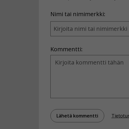
First
Nimi tai nimimerkki:
Name
and
Location
Kommentti:
Kommentti
Tietotu