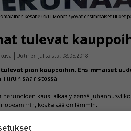
suomalainen kesäherkku. Monet syövät ensimmäiset uudet p
at tulevat kauppoi
ikuva
Uutinen julkaistu: 08.06.2018
 tulevat pian kauppoihin. Ensimmäiset uu
 Turun saaristossa.
 perunoiden kausi alkaa yleensä juhannusviiko
ta nopeammin, koska sää on lämmin.
anviljelylle, jos sadetta ei tule kesällä.
setukset