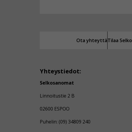
Ota yhteyttä
Tilaa Sel
Yhteystiedot:
Selkosanomat
Linnoitustie 2 B
02600 ESPOO
Puhelin: (09) 34809 240