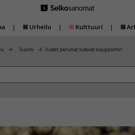
ma
Urheilu
Kulttuuri
Ar
vu
Suomi
Uudet perunat tulevat kauppoihin
vustolta