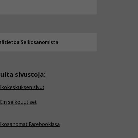
isätietoa Selkosanomista
uita sivustoja:
lkokeskuksen sivut
E:n selkouutiset
lkosanomat Facebookissa