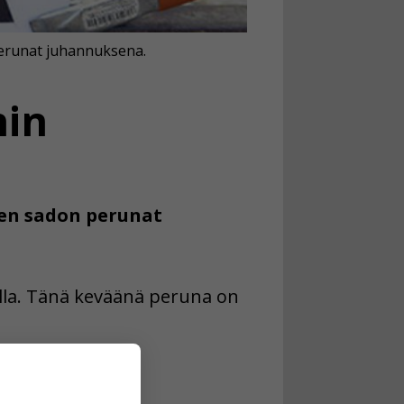
erunat juhannuksena.
hin
den sadon perunat
lla. Tänä keväänä peruna on