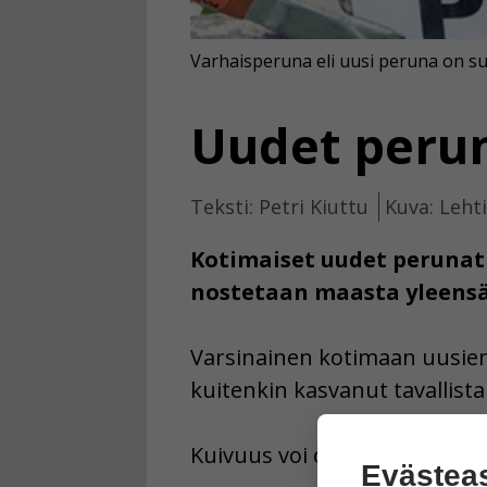
Varhaisperuna eli uusi peruna on 
Uudet perun
Teksti: Petri Kiuttu
Kuva: Leht
Kotimaiset uudet perunat
nostetaan maasta yleensä
Varsinainen kotimaan uusien
kuitenkin kasvanut tavallis
Kuivuus voi olla ongelma perun
Evästea