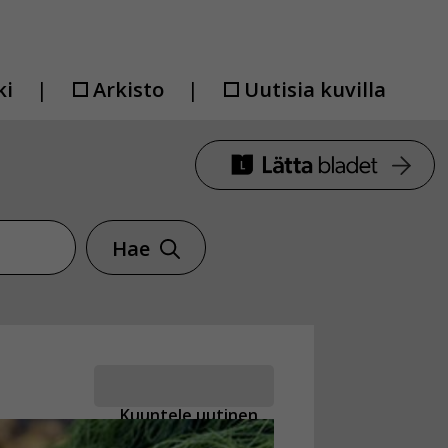
ki
Arkisto
Uutisia kuvilla
Hae
Kuuntele uutinen