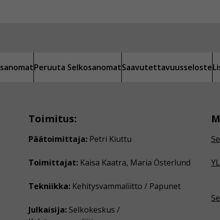
kosanomat
Peruuta Selkosanomat
Saavutettavuusseloste
L
Toimitus:
M
Päätoimittaja:
Petri Kiuttu
Se
Toimittajat:
Kaisa Kaatra, Maria Österlund
YL
Tekniikka:
Kehitysvammaliitto / Papunet
Se
Julkaisija:
Selkokeskus /