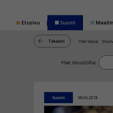
Siirry
sisältöön
Etusivu
Suomi
Maail
Takaisin
Olet tässä:
Etusi
Hae si
Hae sivustolta:
Suomi
08.06.2018