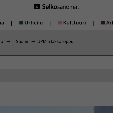
ma
Urheilu
Kulttuuri
Ar
vu
Suomi
UPM:n lakko loppui
vustolta