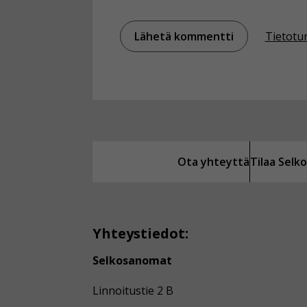
Tietotu
Ota yhteyttä
Tilaa Sel
Yhteystiedot:
Selkosanomat
Linnoitustie 2 B