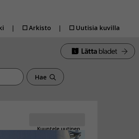
ki
Arkisto
Uutisia kuvilla
Hae
Kuuntele uutinen