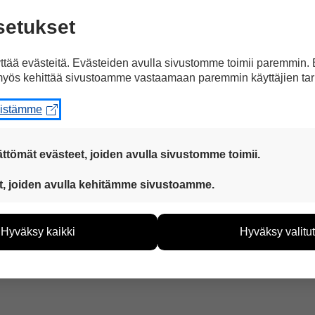
aperialan työntekijät ovat jo palanneet takaisin 
setukset
 esimerkiksi paperin valmistusta ja työntekijöi
tää evästeitä. Evästeiden avulla sivustomme toimii paremmin.
yös kehittää sivustoamme vastaamaan paremmin käyttäjien tar
ettivat työntekemisen UPM:n paperitehtailla vuod
eistämme
ttömät evästeet, joiden avulla sivustomme toimii.
a Facebookissa
 ovat aina käytössä, jotta sivustoamme voi käyttää sujuvasti ja t
t, joiden avulla kehitämme sivustoamme.
eiden avulla keräämme tietoa, miten sivustoamme käytetään. Ti
tää sivustoamme vastaamaan paremmin käyttäjien tarpeita. Tie
Hyväksy kaikki
Hyväksy valitut
vijämääristä ja siitä, mitä sivuja käytetään ja miten sivuilla li
ää henkilötietoja kuten nimiä, eikä tietoja voi yhdistää yksittäi
hyväksytkö näiden evästeiden käytön.