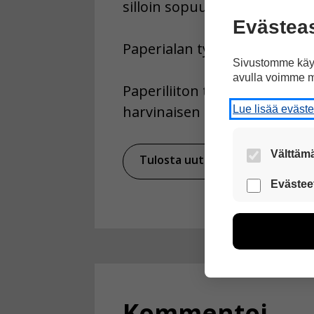
silloin sopuun työehdoista. P
Evästea
Paperialan työsopimus koskee
Sivustomme käyt
avulla voimme m
Paperiliiton työntekijät lop
harvinaisen pitkä.
Lue lisää eväst
Välttämä
Tulosta uutinen
Ja
Nämä evästeet
Evästee
Näiden eväst
voimme kehit
esimerkiksi kä
kuitenkaan ker
käyttäjään.
Voit valita, 
Kommentoi