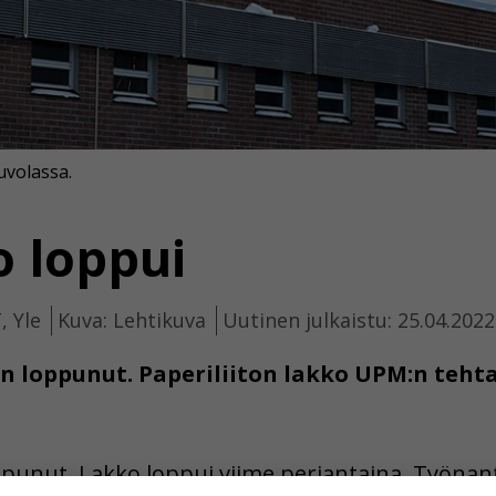
volassa.
 loppui
, Yle
Kuva: Lehtikuva
Uutinen julkaistu: 25.04.2022
 loppunut. Paperiliiton lakko UPM:n tehtai
ppunut. Lakko loppui viime perjantaina. Työnanta