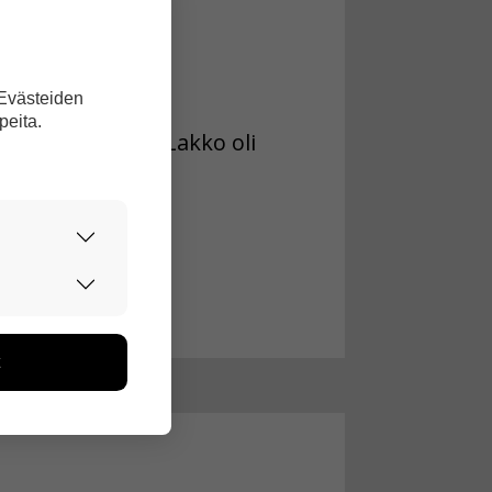
töihin.
den työaikoja.
 Evästeiden
peita.
en 2022 alussa. Lakko oli
urvallisesti.
edon avulla
toa kerätään
ikutaan. Emme
seen