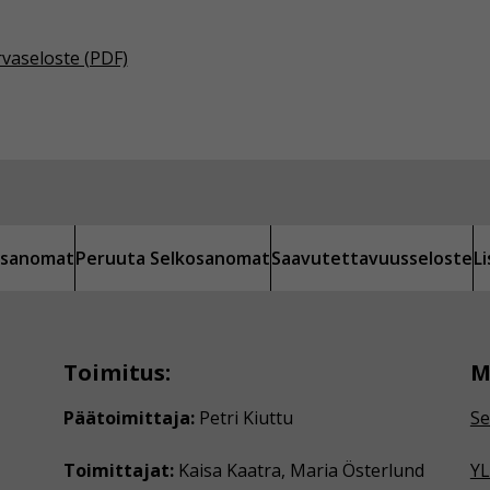
rvaseloste (PDF)
kosanomat
Peruuta Selkosanomat
Saavutettavuusseloste
L
Toimitus:
M
Päätoimittaja:
Petri Kiuttu
Se
Toimittajat:
Kaisa Kaatra, Maria Österlund
YL