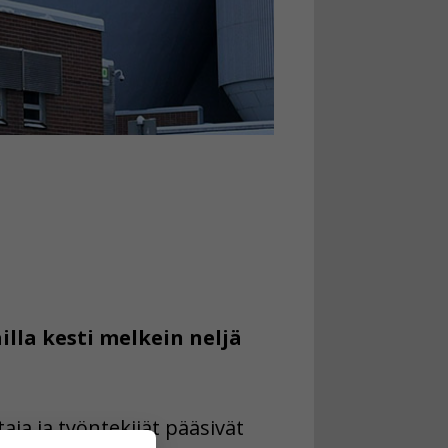
lla kesti melkein neljä
ja ja työntekijät pääsivät