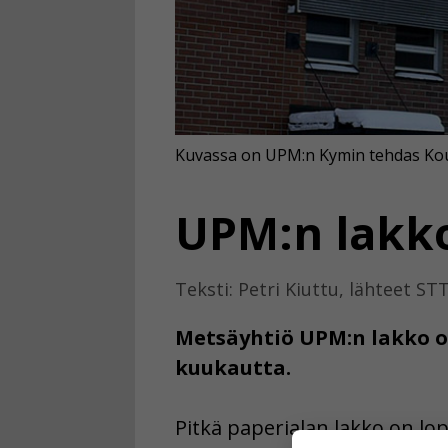
Kuvassa on UPM:n Kymin tehdas Kou
UPM:n lakko
Teksti: Petri Kiuttu, lähteet STT
Metsäyhtiö UPM:n lakko on
kuukautta.
Pitkä paperialan lakko on lo