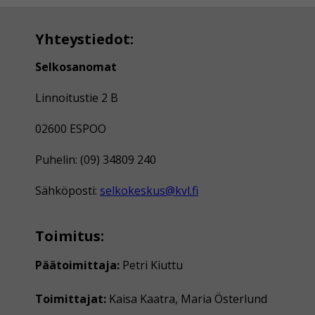
Yhteystiedot:
Selkosanomat
Linnoitustie 2 B
02600 ESPOO
Puhelin: (09) 34809 240
Sähköposti:
selkokeskus@kvl.fi
Toimitus:
Päätoimittaja:
Petri Kiuttu
Toimittajat:
Kaisa Kaatra, Maria Österlund