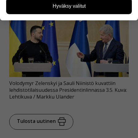
kävijämääristä ja siitä, mitä sivuja käytetään ja
Hyväksy valitut
miten sivuilla liikutaan. Emme kuitenkaan kerää
henkilötietoja kuten nimiä, eikä tietoja voi yhdistää
yksittäiseen käyttäjään.
Voit valita, hyväksytkö näiden evästeiden käytön.
Volodymyr Zelenskyi ja Sauli Niinistö kuvattiin
lehdistötilaisuudessa Presidentinlinnassa 3.5. Kuva:
Lehtikuva / Markku Ulander
Tulosta uutinen