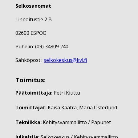
Selkosanomat
Linnoitustie 2 B
02600 ESPOO
Puhelin: (09) 34809 240
Sähköposti:
selkokeskus@kvl.fi
Toimitus:
Päätoimittaja:
Petri Kiuttu
Toimittajat:
Kaisa Kaatra, Maria Österlund
Tekniikka:
Kehitysvammaliitto / Papunet
Julkaisija:
Selkokeskus / Kehitysvammaliitto