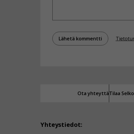
Tietotu
Ota yhteyttä
Tilaa Sel
Yhteystiedot: