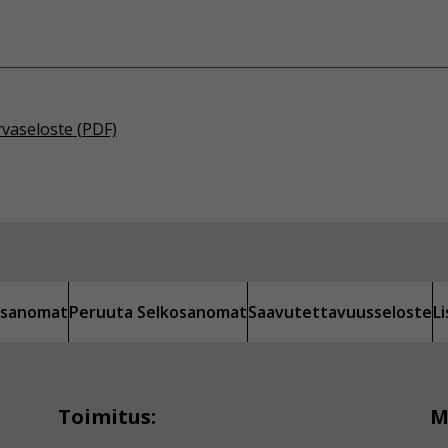
rvaseloste (PDF)
kosanomat
Peruuta Selkosanomat
Saavutettavuusseloste
L
Toimitus:
M