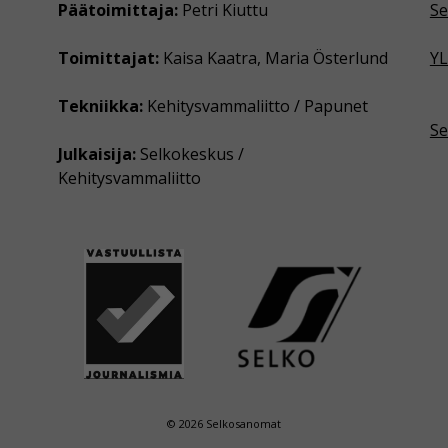
Päätoimittaja:
Petri Kiuttu
Se
Toimittajat:
Kaisa Kaatra, Maria Österlund
YL
Tekniikka:
Kehitysvammaliitto / Papunet
Se
Julkaisija:
Selkokeskus /
Kehitysvammaliitto
© 2026 Selkosanomat