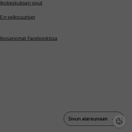
lkokeskuksen sivut
E:n selkouutiset
lkosanomat Facebookissa
Sivun alareunaan