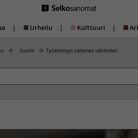
ma
Urheilu
Kulttuuri
Ar
vu
Suomi
Työttömyys vähenee vähitellen
vustolta