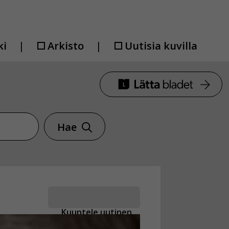
ki
Arkisto
Uutisia kuvilla
Hae
Kuuntele uutinen