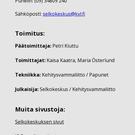
Puhelin: (09) 34809 240
Sähköposti:
selkokeskus@kvl.fi
Toimitus:
Päätoimittaja:
Petri Kiuttu
Toimittajat:
Kaisa Kaatra, Maria Österlund
Tekniikka:
Kehitysvammaliitto / Papunet
Julkaisija:
Selkokeskus / Kehitysvammaliitto
Muita sivustoja:
Selkokeskuksen sivut