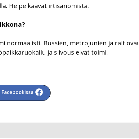
a. He pelkäävät irtisanomista.
iikkona?
oimi normaalisti. Bussien, metrojunien ja raitiov
työpaikkaruokailu ja siivous eivät toimi.
a Facebookissa