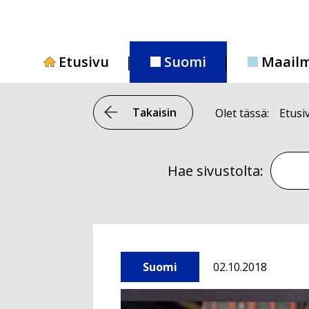
Siirry
sisältöön
Etusivu
Suomi
Maail
Takaisin
Olet tässä:
Etusi
Hae si
Hae sivustolta:
Suomi
02.10.2018