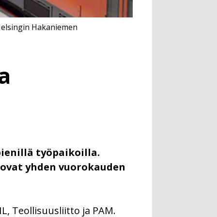
 Helsingin Hakaniemen
a
enillä työpaikoilla.
t ovat yhden vuorokauden
, Teollisuusliitto ja PAM.