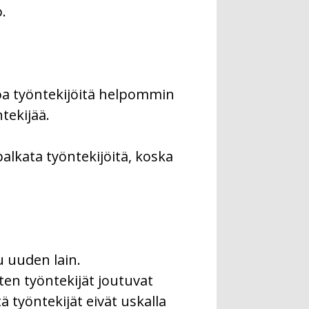
.
noa työntekijöitä helpommin
tekijää.
palkata työntekijöitä, koska
u uuden lain.
ten työntekijät joutuvat
 työntekijät eivät uskalla