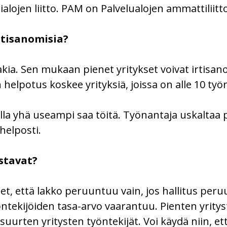
ialojen liitto. PAM on Palvelualojen ammattiliitto
rtisanomisia?
lakia. Sen mukaan pienet yritykset voivat irtisa
helpotus koskee yrityksiä, joissa on alle 10 työn
valla yhä useampi saa töitä. Työnantaja uskaltaa 
helposti.
stavat?
et, että lakko peruuntuu vain, jos hallitus peru
ntekijöiden tasa-arvo vaarantuu. Pienten yritys
ten yritysten työntekijät. Voi käydä niin, että