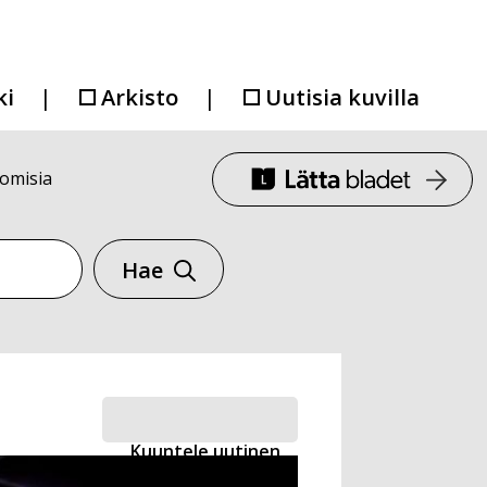
ki
Arkisto
Uutisia kuvilla
nomisia
Hae
Kuuntele uutinen