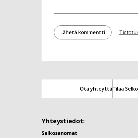
Tietotu
Ota yhteyttä
Tilaa Sel
Yhteystiedot:
Selkosanomat