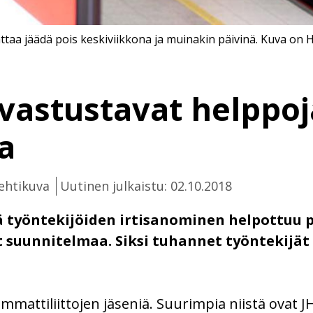
ttaa jäädä pois keskiviikkona ja muinakin päivinä. Kuva on
 vastustavat helppoj
a
ehtikuva
Uutinen julkaistu: 02.10.2018
ä työntekijöiden irtisanominen helpottuu pi
t suunnitelmaa. Siksi tuhannet työntekijä
mattiliittojen jäseniä. Suurimpia niistä ovat JHL