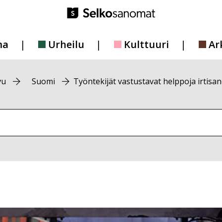
ma
Urheilu
Kulttuuri
Ar
vu
Suomi
Työntekijät vastustavat helppoja irtisa
vustolta