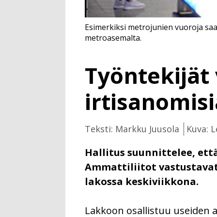
Esimerkiksi metrojunien vuoroja saa
metroasemalta.
Työntekijät
irtisanomisi
Teksti: Markku Juusola
Kuva: L
Hallitus suunnittelee, ett
Ammattiliitot vastustava
lakossa keskiviikkona.
Lakkoon osallistuu useiden am