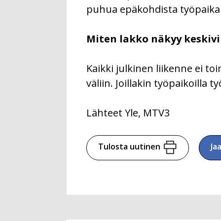
puhua epäkohdista työpaikall
Miten lakko näkyy keskiv
Kaikki julkinen liikenne ei t
väliin. Joillakin työpaikoilla 
Lähteet Yle, MTV3
Tulosta uutinen
Ja