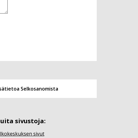
isätietoa Selkosanomista
uita sivustoja:
lkokeskuksen sivut