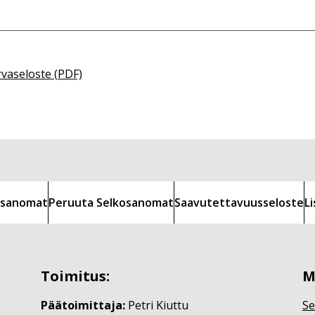
rvaseloste (PDF)
kosanomat
Peruuta Selkosanomat
Saavutettavuusseloste
L
Toimitus:
M
Päätoimittaja:
Petri Kiuttu
Se