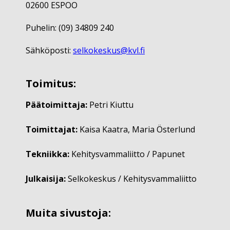
02600 ESPOO
Puhelin: (09) 34809 240
Sähköposti:
selkokeskus@kvl.fi
Toimitus:
Päätoimittaja:
Petri Kiuttu
Toimittajat:
Kaisa Kaatra, Maria Österlund
Tekniikka:
Kehitysvammaliitto / Papunet
Julkaisija:
Selkokeskus / Kehitysvammaliitto
Muita sivustoja: