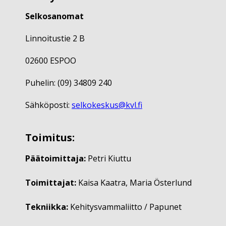
Selkosanomat
Linnoitustie 2 B
02600 ESPOO
Puhelin: (09) 34809 240
Sähköposti:
selkokeskus@kvl.fi
Toimitus:
Päätoimittaja:
Petri Kiuttu
Toimittajat:
Kaisa Kaatra, Maria Österlund
Tekniikka:
Kehitysvammaliitto / Papunet