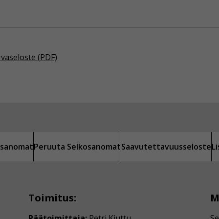
rvaseloste (PDF)
kosanomat
Peruuta Selkosanomat
Saavutettavuusseloste
L
Toimitus:
M
Päätoimittaja:
Petri Kiuttu
Se