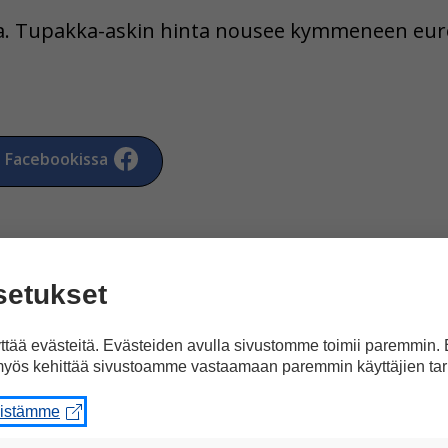
oa. Tupakka-askin hinta nousee kymmeneen eur
a Facebookissa
setukset
tää evästeitä. Evästeiden avulla sivustomme toimii paremmin.
artikkeliin ”Tupakointi 
yös kehittää sivustoamme vastaamaan paremmin käyttäjien tar
eistämme