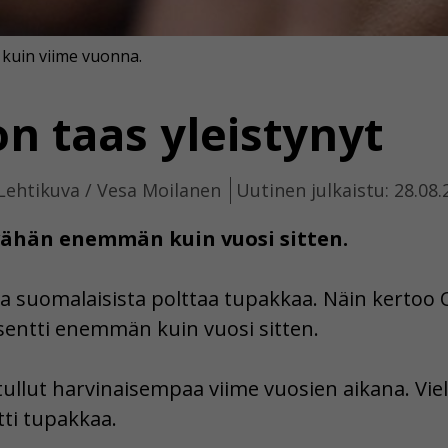
kuin viime vuonna.
n taas yleistynyt
Lehtikuva / Vesa Moilanen
Uutinen julkaistu: 28.08
vähän enemmän kuin vuosi sitten.
ta suomalaisista polttaa tupakkaa. Näin kertoo 
sentti enemmän kuin vuosi sitten.
ullut harvinaisempaa viime vuosien aikana. Vie
tti tupakkaa.