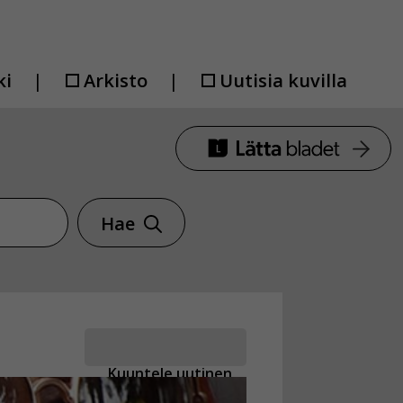
ki
Arkisto
Uutisia kuvilla
Hae
Kuuntele uutinen