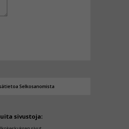
isätietoa Selkosanomista
uita sivustoja:
lkokeskuksen sivut