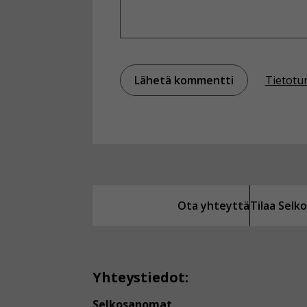
Tietotu
Ota yhteyttä
Tilaa Sel
Yhteystiedot:
Selkosanomat