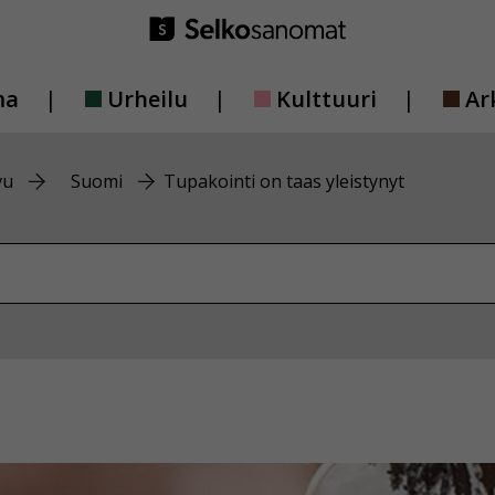
ma
Urheilu
Kulttuuri
Ar
vu
Suomi
Tupakointi on taas yleistynyt
vustolta