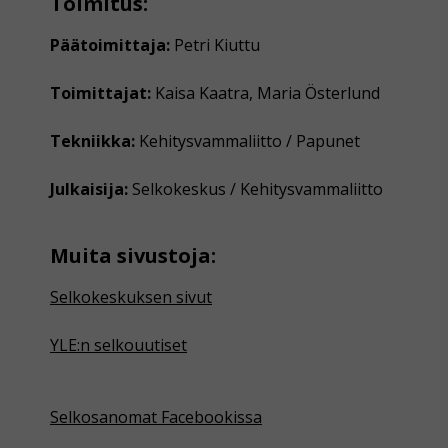
Toimitus:
Päätoimittaja:
Petri Kiuttu
Toimittajat:
Kaisa Kaatra, Maria Österlund
Tekniikka:
Kehitysvammaliitto / Papunet
Julkaisija:
Selkokeskus / Kehitysvammaliitto
Muita sivustoja:
Selkokeskuksen sivut
YLE:n selkouutiset
Selkosanomat Facebookissa