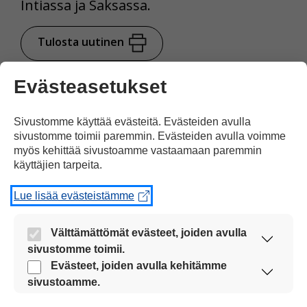
Intiassa ja Saksassa.
Tulosta uutinen
Evästeasetukset
Juttu kuvilla
tuettuna
Sivustomme käyttää evästeitä. Evästeiden avulla
sivustomme toimii paremmin. Evästeiden avulla voimme
myös kehittää sivustoamme vastaamaan paremmin
Jaa Facebookissa
käyttäjien tarpeita.
Lue lisää evästeistämme
Välttämättömät evästeet, joiden avulla
sivustomme toimii.
Nämä evästeet ovat aina käytössä, jotta
Evästeet, joiden avulla kehitämme
Kommentoi
sivustoamme voi käyttää sujuvasti ja turvallisesti.
sivustoamme.
Näiden evästeiden avulla keräämme tietoa, miten